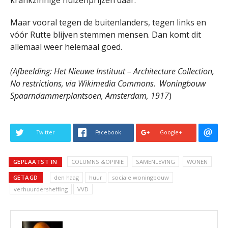
Maar vooral tegen de buitenlanders, tegen links en
vóór Rutte blijven stemmen mensen. Dan komt dit
allemaal weer helemaal goed.
(Afbeelding: Het Nieuwe Instituut – Architecture Collection,
No restrictions, via Wikimedia Commons
.
Woningbouw
Spaarndammerplantsoen, Amsterdam, 1917
)
Twitter
Facebook
Google+
GEPLAATST IN
COLUMNS &OPINIE
SAMENLEVING
WONEN
GETAGD
den haag
huur
sociale woningbouw
verhuurdersheffing
VVD