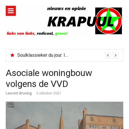
Naar
de
inhoud
springen
Soulklassieker du jour: I Wish It Would Rain
Asociale woningbouw
volgens de VVD
Laurent Bruning
3 oktober 2021