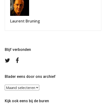
Laurent Bruning
Blijf verbonden
Volg
Volg
ons
ons
op
op
Twitter
Facebook
Blader eens door ons archief
Blader
eens
door
Kijk ook eens bij de buren
ons