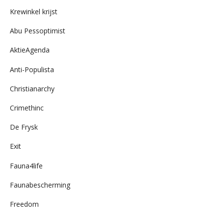
archief
Krewinkel krijst
Abu Pessoptimist
AktieAgenda
Anti-Populista
Christianarchy
Crimethinc
De Frysk
Exit
Fauna4life
Faunabescherming
Freedom