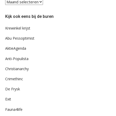
Blader
eens
door
Kijk ook eens bij de buren
ons
archief
Krewinkel krijst
Abu Pessoptimist
AktieAgenda
Anti-Populista
Christianarchy
Crimethinc
De Frysk
Exit
Fauna4life