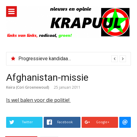
Naar
de
inhoud
springen
Progressieve kandidaat El-Sayed senaatskandidaat Michigan
Afghanistan-missie
Keira (Cori Groenewoud)
25 januari 2011
Is wel balen voor die politie!
Twitter
Facebook
Google+