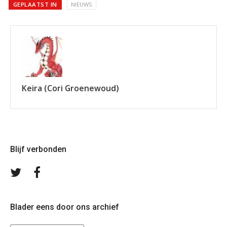
GEPLAATST IN
NIEUWS
Keira (Cori Groenewoud)
Blijf verbonden
Volg
Volg
ons
ons
op
op
Twitter
Facebook
Blader eens door ons archief