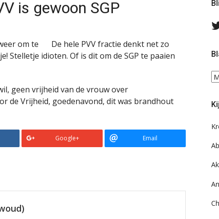
VV is gewoon SGP
Bl
 weer om te
De hele PVV fractie denkt net zo
Bl
! Stelletje idioten. Of is dit om de SGP te paaien
Bl
ee
wil, geen vrijheid van de vrouw over
do
voor de Vrijheid, goedenavond, dit was brandhout
Ki
on
ar
Kr
Google+
Email
Ab
Ak
An
Ch
ewoud)