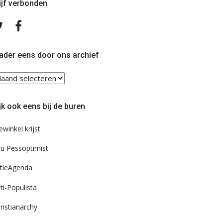
ijf verbonden
Volg
Volg
ons
ons
op
op
Twitter
Facebook
ader eens door ons archief
ader
ns
or
jk ook eens bij de buren
s
chief
ewinkel krijst
u Pessoptimist
tieAgenda
ti-Populista
ristianarchy