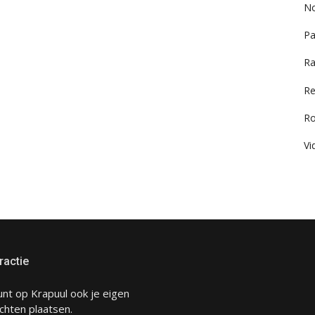
No
Pa
Ra
Re
R
Vi
ractie
unt op Krapuul ook je eigen
chten plaatsen.