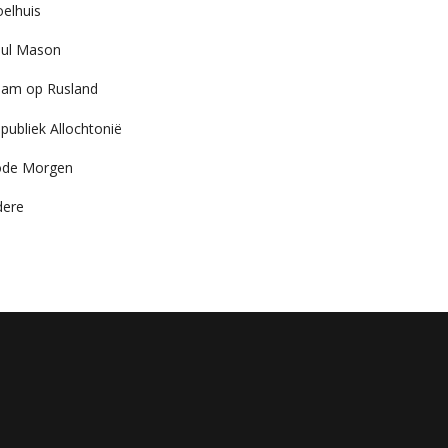
elhuis
ul Mason
am op Rusland
publiek Allochtonië
ode Morgen
dere