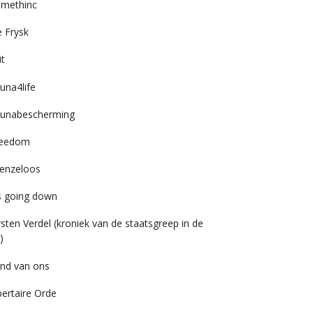
imethinc
 Frysk
it
una4life
unabescherming
reedom
enzeloos
’s going down
rsten Verdel (kroniek van de staatsgreep in de
)
nd van ons
bertaire Orde