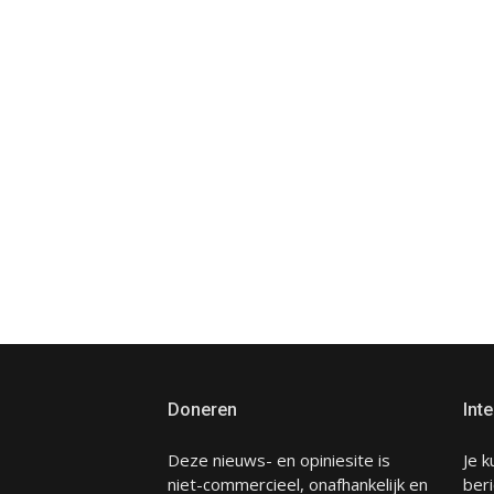
Doneren
Inte
Deze nieuws- en opiniesite is
Je k
niet-commercieel, onafhankelijk en
beri