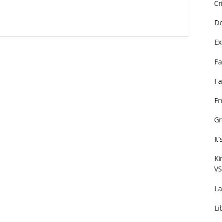
Cr
De
Ex
Fa
Fa
F
Gr
It
Ki
VS
La
Li