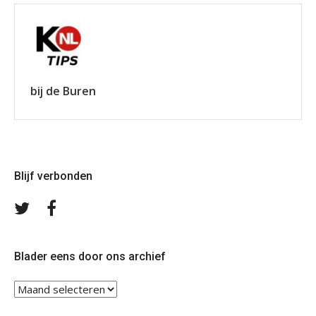
bij de Buren
Blijf verbonden
Volg
Volg
ons
ons
op
op
Twitter
Facebook
Blader eens door ons archief
Blader
eens