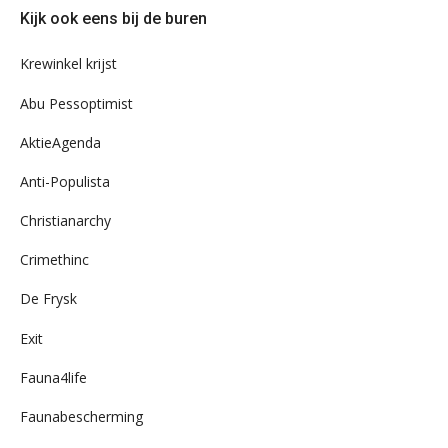
door
Kijk ook eens bij de buren
ons
archief
Krewinkel krijst
Abu Pessoptimist
AktieAgenda
Anti-Populista
Christianarchy
Crimethinc
De Frysk
Exit
Fauna4life
Faunabescherming