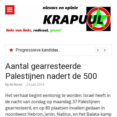
Naar
de
inhoud
springen
Progressieve kandidaat El-Sayed senaatskandidaat Michigan
Aantal gearresteerde
Palestijnen nadert de 500
bij de Buren
23 juni 2014
Het verhaal begint eentonig te worden. Israel heeft in
de nacht van zondag op maandag 37 Palestijnen
gearresteerd, en op 80 plaatsen invallen gedaan in
noordwest Hebron, Jenin, Nablus, en het Balata-kamp