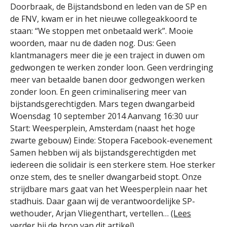
Doorbraak, de Bijstandsbond en leden van de SP en
de FNV, kwam er in het nieuwe collegeakkoord te
staan: “We stoppen met onbetaald werk”. Mooie
woorden, maar nu de daden nog. Dus: Geen
klantmanagers meer die je een traject in duwen om
gedwongen te werken zonder loon. Geen verdringing
meer van betaalde banen door gedwongen werken
zonder loon. En geen criminalisering meer van
bijstandsgerechtigden. Mars tegen dwangarbeid
Woensdag 10 september 2014 Aanvang 16:30 uur
Start: Weesperplein, Amsterdam (naast het hoge
zwarte gebouw) Einde: Stopera Facebook-evenement
Samen hebben wij als bijstandsgerechtigden met
iedereen die solidair is een sterkere stem. Hoe sterker
onze stem, des te sneller dwangarbeid stopt. Onze
strijdbare mars gaat van het Weesperplein naar het
stadhuis. Daar gaan wij de verantwoordelijke SP-
wethouder, Arjan Vliegenthart, vertellen…
(Lees
verder bij de bron van dit artikel)