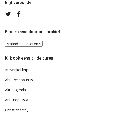
Blijf verbonden
Volg
Volg
ons
ons
op
op
Twitter
Facebook
Blader eens door ons archief
Blader
eens
door
Kijk ook eens bij de buren
ons
archief
Krewinkel krijst
Abu Pessoptimist
AktieAgenda
Anti-Populista
Christianarchy