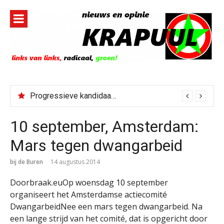
Naar
de
inhoud
springen
Progressieve kandidaat El-Sayed senaatskandidaat Michigan
10 september, Amsterdam:
Mars tegen dwangarbeid
bij de Buren
14 augustus 2014
Doorbraak.euOp woensdag 10 september
organiseert het Amsterdamse actiecomité
DwangarbeidNee een mars tegen dwangarbeid. Na
een lange strijd van het comité, dat is opgericht door