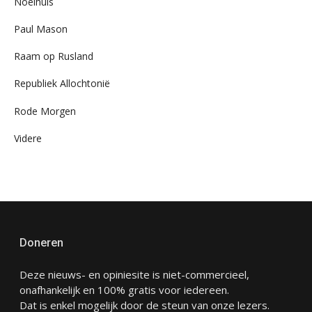
Noelhuis
Paul Mason
Raam op Rusland
Republiek Allochtonië
Rode Morgen
Videre
Doneren
Deze nieuws- en opiniesite is niet-commercieel,
onafhankelijk en 100% gratis voor iedereen.
Dat is enkel mogelijk door de steun van onze lezers.