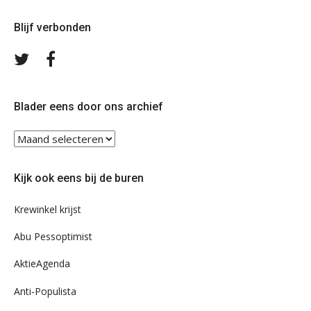
Blijf verbonden
Volg
Volg
ons
ons
op
op
Twitter
Facebook
Blader eens door ons archief
Blader
eens
door
Kijk ook eens bij de buren
ons
archief
Krewinkel krijst
Abu Pessoptimist
AktieAgenda
Anti-Populista