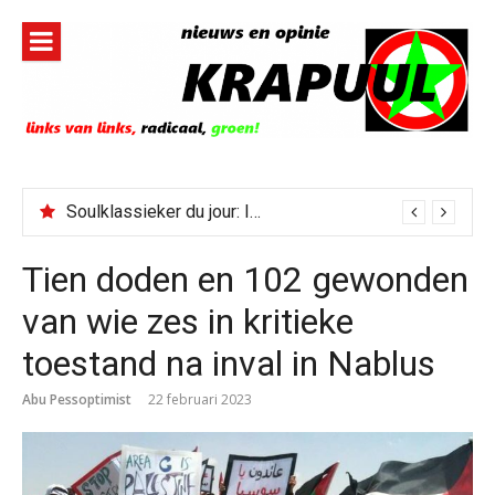
Naar
de
inhoud
springen
Soulklassieker du jour: I Wish It Would Rain
Tien doden en 102 gewonden
van wie zes in kritieke
toestand na inval in Nablus
Abu Pessoptimist
22 februari 2023