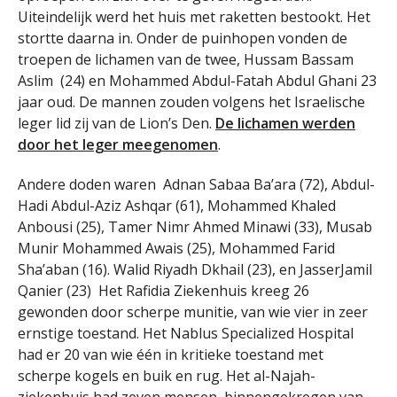
Uiteindelijk werd het huis met raketten bestookt. Het
stortte daarna in. Onder de puinhopen vonden de
troepen de lichamen van de twee, Hussam Bassam
Aslim (24) en Mohammed Abdul-Fatah Abdul Ghani 23
jaar oud. De mannen zouden volgens het Israelische
leger lid zij van de Lion’s Den.
De lichamen werden
door het leger meegenomen
.
Andere doden waren Adnan Sabaa Ba’ara (72), Abdul-
Hadi Abdul-Aziz Ashqar (61), Mohammed Khaled
Anbousi (25), Tamer Nimr Ahmed Minawi (33), Musab
Munir Mohammed Awais (25), Mohammed Farid
Sha’aban (16). Walid Riyadh Dkhail (23), en JasserJamil
Qanier (23) Het Rafidia Ziekenhuis kreeg 26
gewonden door scherpe munitie, van wie vier in zeer
ernstige toestand. Het Nablus Specialized Hospital
had er 20 van wie één in kritieke toestand met
scherpe kogels en buik en rug. Het al-Najah-
ziekenhuis had zeven mensen binnengekregen van