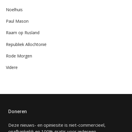
Noelhuis
Paul Mason
Raam op Rusland
Republiek Allochtonië
Rode Morgen
Videre
Doneren
Deze nieuws- en opiniesite is niet-commercieel,
onafhankelijk en 100% gratis voor iedereen.