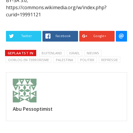
BY-SA 3.0,
https://commons.wikimedia.org/w/index.php?
curid=19991121
Twitter
Facebook
Google+
GEPLAATST IN
BUITENLAND
ISRAEL
NIEUWS
OORLOG EN TERRORISME
PALESTINA
POLITIEK
REPRESSIE
Abu Pessoptimist