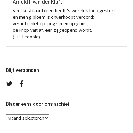
Arnold J. van der Kluft
Veel kostbaar bloed heeft 's werelds loop gestort
en menig bloem is onverhoopt verdord;
verhef u niet op jongzijn en op glans,
de knop valt af, eer zij geopend wordt.
(J.H. Leopold)
Blijf verbonden
Volg
Volg
ons
ons
op
op
Twitter
Facebook
Blader eens door ons archief
Blader
eens
door