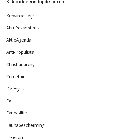
Kijk ook eens bij de buren
ons
archief
Krewinkel krijst
Abu Pessoptimist
AktieAgenda
Anti-Populista
Christianarchy
Crimethinc
De Frysk
Exit
Fauna4life
Faunabescherming
Freedom