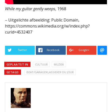
While my guitar gently weeps
, 1968
– Uitgelichte afbeelding: Public Domain,
https://commons.wikimedia.org/w/index.php?
curid=4532407
Twitter
Facebook
Google+
GEPLAATST IN
CULTUUR
MUZIEK
GETAGD
BEAT/GARAGEKLASSIEKER DU JOUR