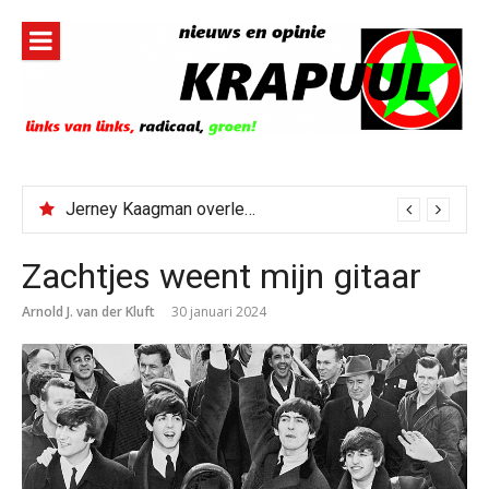
Naar
de
inhoud
springen
Jerney Kaagman overleden
Zachtjes weent mijn gitaar
Arnold J. van der Kluft
30 januari 2024