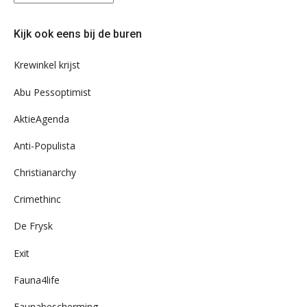
eens
door
Kijk ook eens bij de buren
ons
archief
Krewinkel krijst
Abu Pessoptimist
AktieAgenda
Anti-Populista
Christianarchy
Crimethinc
De Frysk
Exit
Fauna4life
Faunabescherming