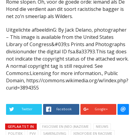
Rome slopen. Oh, voor de goede orde: iemand als De
Hond die verdient aan dit soort racistische bagger is
net zo’n smeerlap als Wilders.
Uitgelichte afbeeldinG: By Jack Delano, photographer
– This image is available from the United States
Library of Congress&#039;s Prints and Photographs
divisionunder the digital ID fsa.8a33793.This tag does
not indicate the copyright status of the attached work.
A normal copyright tag is still required. See
Commons:Licensing for more information., Public
Domain, https://commons.wikimedia.org/w/index.php?
curid=3894355
Twitter
Facebook
Google+
GEPLAATST IN
FASCISME EN (NEO-)NAZISME
NIEUWS
POLITIEK
PVV
SAMENLEVING
XENOFOBIE EN RACISME