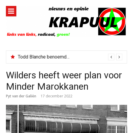
Naar
de
inhoud
springen
Todd Blanche benoemd tot Attorney General
Wilders heeft weer plan voor
Minder Marokkanen
Pyt van der Galiën
17 december 2022