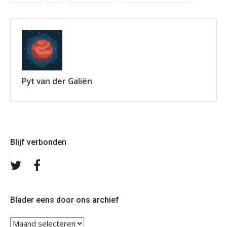
Pyt van der Galiën
Blijf verbonden
Volg
Volg
ons
ons
op
op
Twitter
Facebook
Blader eens door ons archief
Blader