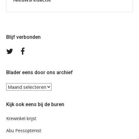
Blijf verbonden
Volg
Volg
ons
ons
op
op
Twitter
Facebook
Blader eens door ons archief
Blader
eens
door
Kijk ook eens bij de buren
ons
archief
Krewinkel krijst
Abu Pessoptimist