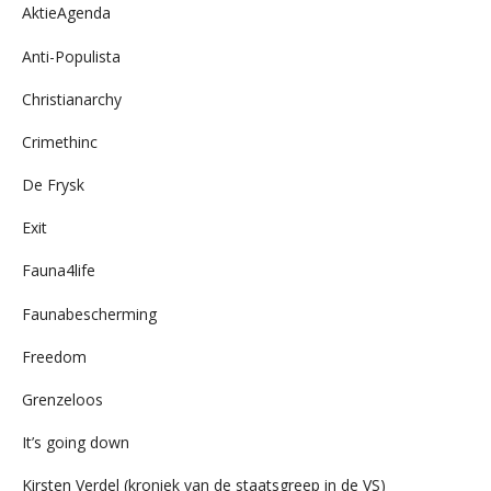
AktieAgenda
Anti-Populista
Christianarchy
Crimethinc
De Frysk
Exit
Fauna4life
Faunabescherming
Freedom
Grenzeloos
It’s going down
Kirsten Verdel (kroniek van de staatsgreep in de VS)