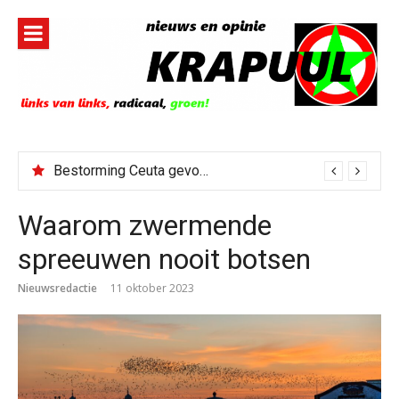
Naar
de
inhoud
springen
Bestorming Ceuta gevolg van op sociale media verspreide hoax?
Waarom zwermende
spreeuwen nooit botsen
Nieuwsredactie
11 oktober 2023