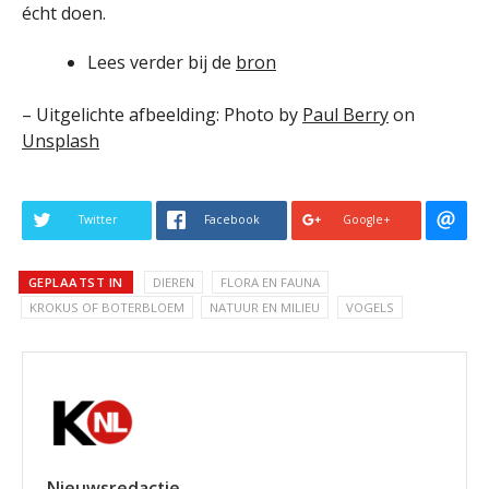
écht doen.
Lees verder bij de
bron
– Uitgelichte afbeelding:
Photo by
Paul Berry
on
Unsplash
Twitter
Facebook
Google+
GEPLAATST IN
DIEREN
FLORA EN FAUNA
KROKUS OF BOTERBLOEM
NATUUR EN MILIEU
VOGELS
Nieuwsredactie