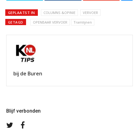
GEPLAATST IN
COLUMNS &OPINIE
VERVOER
GETAGD
OPENBAAR VERVOER
Tramlijnen
bij de Buren
Blijf verbonden
Volg
Volg
ons
ons
op
op