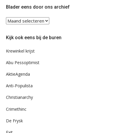
Twitter
Facebook
Blader eens door ons archief
Blader
eens
door
Kijk ook eens bij de buren
ons
archief
Krewinkel krijst
Abu Pessoptimist
AktieAgenda
Anti-Populista
Christianarchy
Crimethinc
De Frysk
Exit