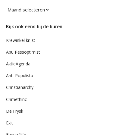
Blader
eens
door
Kijk ook eens bij de buren
ons
archief
Krewinkel krijst
Abu Pessoptimist
AktieAgenda
Anti-Populista
Christianarchy
Crimethinc
De Frysk
Exit
Fauna4life