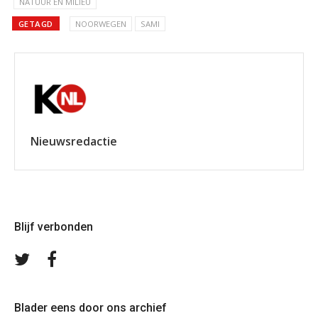
NATUUR EN MILIEU
GETAGD
NOORWEGEN
SAMI
Nieuwsredactie
Blijf verbonden
Volg
Volg
ons
ons
op
op
Twitter
Facebook
Blader eens door ons archief