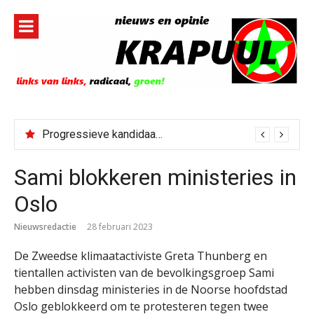
Naar
de
inhoud
springen
Progressieve kandidaat El-Sayed senaatskandidaat Michigan
Sami blokkeren ministeries in
Oslo
Nieuwsredactie
28 februari 2023
De Zweedse klimaatactiviste Greta Thunberg en
tientallen activisten van de bevolkingsgroep Sami
hebben dinsdag ministeries in de Noorse hoofdstad
Oslo geblokkeerd om te protesteren tegen twee