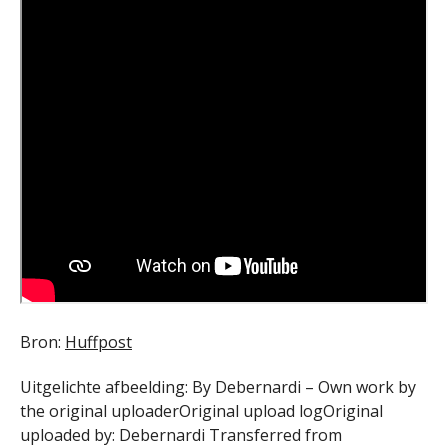
Bron:
Huffpost
Uitgelichte afbeelding: By Debernardi – Own work by
the original uploaderOriginal upload logOriginal
uploaded by: Debernardi Transferred from