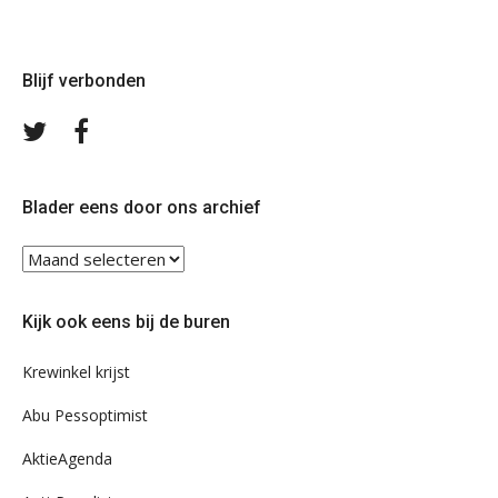
Blijf verbonden
Volg
Volg
ons
ons
op
op
Twitter
Facebook
Blader eens door ons archief
Blader
eens
door
Kijk ook eens bij de buren
ons
archief
Krewinkel krijst
Abu Pessoptimist
AktieAgenda