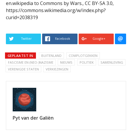
en.wikipedia to Commons by Wars., CC BY-SA 3.0,
https://commons.wikimedia.org/w/index.php?
curid=2038319
Twitter
Facebook
Google+
GEPLAATST IN
BUITENLAND
COMPLOTGEKKEN
FASCISME EN (NEO-)NAZISME
NIEUWS
POLITIEK
SAMENLEVING
VERENIGDE STATEN
VERKIEZINGEN
Pyt van der Galiën