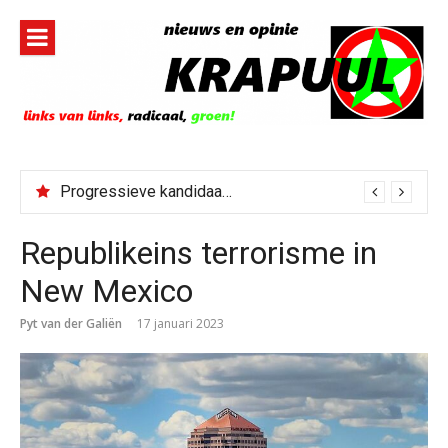
Naar
de
inhoud
springen
Progressieve kandidaat El-Sayed senaatskandidaat Michigan
Republikeins terrorisme in
New Mexico
Pyt van der Galiën
17 januari 2023