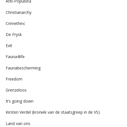
Anti-Populista
Christianarchy
Crimethinc
De Frysk
Exit
Fauna4life
Faunabescherming
Freedom
Grenzeloos
It’s going down
Kirsten Verdel (kroniek van de staatsgreep in de VS)
Land van ons