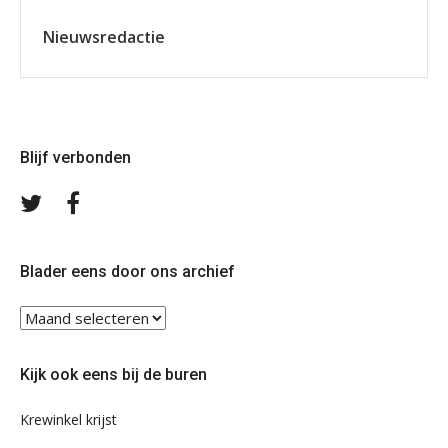
Nieuwsredactie
Blijf verbonden
Volg
Volg
ons
ons
op
op
Twitter
Facebook
Blader eens door ons archief
Blader
eens
door
Kijk ook eens bij de buren
ons
archief
Krewinkel krijst