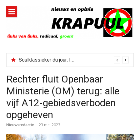
Naar
de
inhoud
springen
Soulklassieker du jour: I Wish It Would Rain
Rechter fluit Openbaar
Ministerie (OM) terug: alle
vijf A12-gebiedsverboden
opgeheven
Nieuwsredactie
23 mei 2023