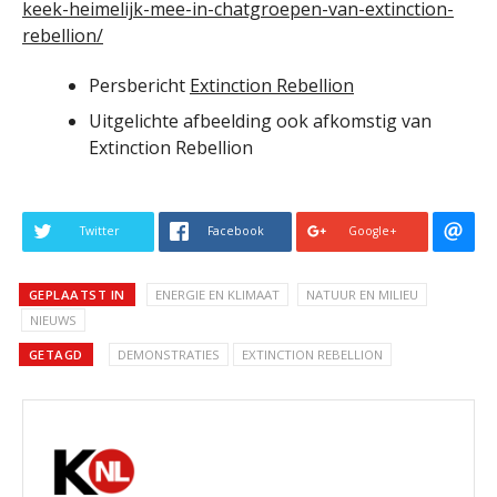
keek-heimelijk-mee-in-chatgroepen-van-extinction-
rebellion/
Persbericht
Extinction Rebellion
Uitgelichte afbeelding ook afkomstig van
Extinction Rebellion
Twitter
Facebook
Google+
GEPLAATST IN
ENERGIE EN KLIMAAT
NATUUR EN MILIEU
NIEUWS
GETAGD
DEMONSTRATIES
EXTINCTION REBELLION