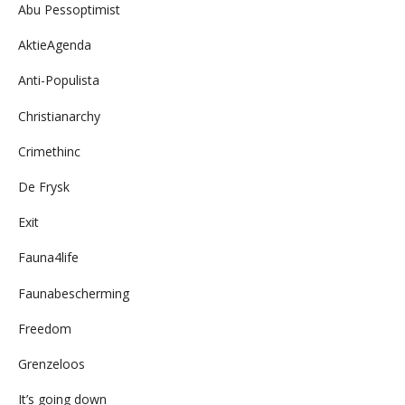
Abu Pessoptimist
AktieAgenda
Anti-Populista
Christianarchy
Crimethinc
De Frysk
Exit
Fauna4life
Faunabescherming
Freedom
Grenzeloos
It’s going down