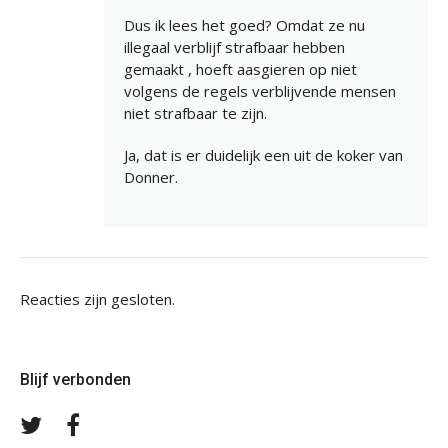
Dus ik lees het goed? Omdat ze nu
illegaal verblijf strafbaar hebben
gemaakt , hoeft aasgieren op niet
volgens de regels verblijvende mensen
niet strafbaar te zijn.
Ja, dat is er duidelijk een uit de koker van
Donner.
Reacties zijn gesloten.
Blijf verbonden
Volg
Volg
ons
ons