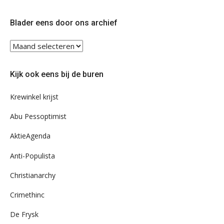
op
op
Twitter
Facebook
Blader eens door ons archief
Blader
eens
door
Kijk ook eens bij de buren
ons
archief
Krewinkel krijst
Abu Pessoptimist
AktieAgenda
Anti-Populista
Christianarchy
Crimethinc
De Frysk