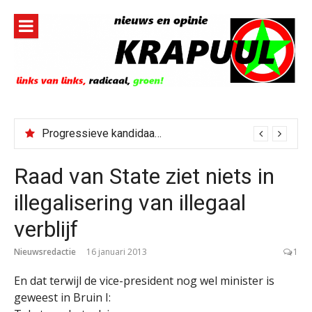
Naar
de
inhoud
springen
Progressieve kandidaat El-Sayed senaatskandidaat Michigan
Raad van State ziet niets in
illegalisering van illegaal
verblijf
Nieuwsredactie
16 januari 2013
1
En dat terwijl de vice-president nog wel minister is
geweest in Bruin I: