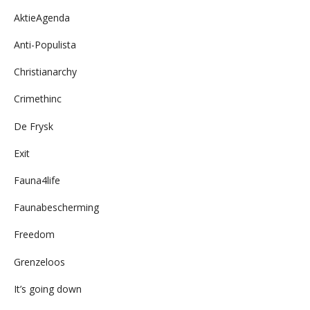
AktieAgenda
Anti-Populista
Christianarchy
Crimethinc
De Frysk
Exit
Fauna4life
Faunabescherming
Freedom
Grenzeloos
It’s going down