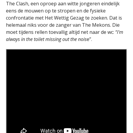
The Clash, een oproep aan witte jongeren eindelijk
eens de mouwen op te stropen en de fysieke
confrontatie met Het Wettig Gezag te zoeken. Dat is
helemaal niks voor de zanger van The Mekons. Die
moet tijdens rellen toevallig altijd net naar de wc:
“i’m
always in the toilet missing out the nois
e”.