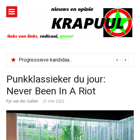
Naar
de
inhoud
springen
Progressieve kandidaat El-Sayed senaatskandidaat Michigan
Punkklassieker du jour:
Never Been In A Riot
Pyt van der Galiën
21 mei 2023