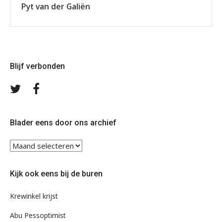
Pyt van der Galiën
Blijf verbonden
Volg
Volg
ons
ons
op
op
Twitter
Facebook
Blader eens door ons archief
Blader
eens
door
Kijk ook eens bij de buren
ons
archief
Krewinkel krijst
Abu Pessoptimist