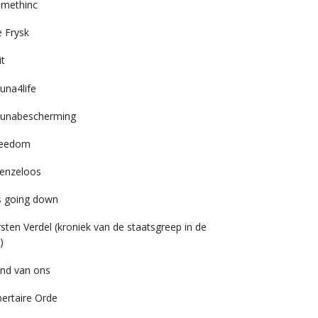
imethinc
 Frysk
it
una4life
unabescherming
reedom
enzeloos
’s going down
rsten Verdel (kroniek van de staatsgreep in de
)
nd van ons
bertaire Orde