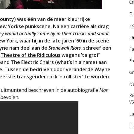
Cr
De
unty) was één van de meer kleurrijke
Ex
w Yorkse punkscene. Na een carrière als drag
hey would actually come by in their trucks and shoot
Fa
York, waar hij in de late jaren ’60 in de scene
ayne nam deel aan de
Stonewall Riots
,
schreef een
Fa
r
Theatre of the Ridiculous
wegens ’te grof’
F
and The Electric Chairs (what’s in a name) aan
e. Tussen de bedrijven door veranderde Wayne
Gr
eerste transgender rock ’n roll ster’ te worden.
It
 uitmuntend beschreven in de autobiografie
Man
Ki
bevolen.
VS
La
Li