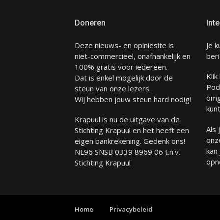
Doneren
Inte
Deze nieuws- en opiniesite is
Je k
niet-commercieel, onafhankelijk en
beri
100% gratis voor iedereen.
Klik
Dat is enkel mogelijk door de
Pod
steun van onze lezers.
omg
Wij hebben jouw steun hard nodig!
kunt
Krapuul is nu de uitgave van de
Als
Stichting Krapuul en het heeft een
onze
eigen bankrekening. Gedenk ons!
kan
NL96 SNSB 0339 8969 06 t.n.v.
opn
Stichting Krapuul
Home
Privacybeleid