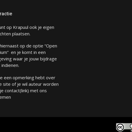
ractie
unt op Krapuul ook je eigen
chten plaatsen.
 hiernaast op de optie “Open
ium” en je komt in een
eving waar je jouw bijdrage
 indienen.
 je een opmerking hebt over
 site of je wil auteur worden
 je
contact
(link) met ons
emen