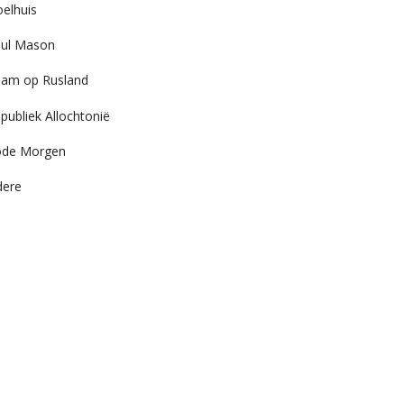
elhuis
ul Mason
am op Rusland
publiek Allochtonië
ode Morgen
dere