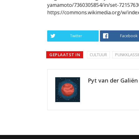
yamamoto/7360305854/in/set-7215763
https://commons.wikimedia.org/w/inde
Twitter
Facebook
GEPLAATST IN
CULTUUR
PUNKKLASSI
Pyt van der Galiën