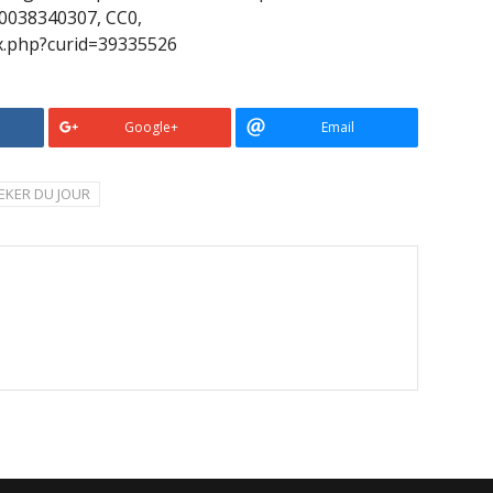
0038340307, CC0,
x.php?curid=39335526
Google+
Email
EKER DU JOUR