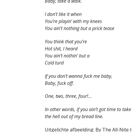
Baby, take a walk.
I don’t like it when
You’re playin’ with my knees
You ain’t nothing but a prick tease
You think that you’re
Hot shit, I heard
You ain’t nothin’ but a
Cold turd
If you don’t wanna fuck me baby,
Baby, fuck off.
One, two, three, four!…
In other words, if you ain’t got time to ta
the hell out of my bread line.
Uitgelichte afbeelding: By The All-Nite