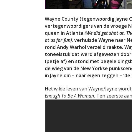
Wayne County (tegenwoordig Jayne Co
vertegenwoordigers van de vroege Ne
queen in Atlanta
(We did get shot at. T
at us for fun),
verhuisde Wayne naar New 
rond Andy Warhol verzeild raakte. W
toneelstuk dat werd afgewezen doo
(petje af) en stond met begeleidingsb
de wieg van de New Yorkse punkscen
in Jayne om – naar eigen zeggen – ‘de 
Het wilde leven van Wayne/Jayne wordt
Enough To Be A Woman.
Ten zeerste aan