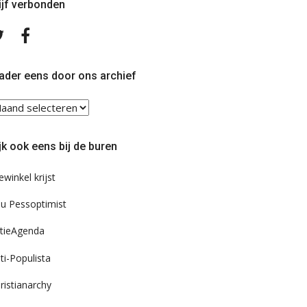
ijf verbonden
Volg
Volg
ons
ons
op
op
Twitter
Facebook
ader eens door ons archief
ader
ns
or
jk ook eens bij de buren
s
chief
ewinkel krijst
u Pessoptimist
tieAgenda
ti-Populista
ristianarchy