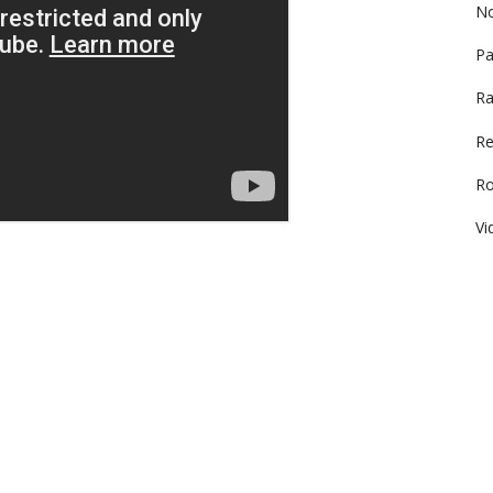
No
Pa
Ra
Re
R
Vi