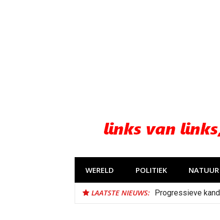
Naar
de
inhoud
springen
WERELD
POLITIEK
NATUUR 
LAATSTE NIEUWS:
Progressieve kand