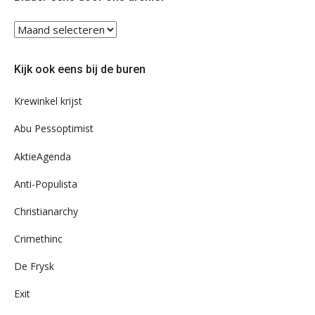
Blader
eens
door
Kijk ook eens bij de buren
ons
archief
Krewinkel krijst
Abu Pessoptimist
AktieAgenda
Anti-Populista
Christianarchy
Crimethinc
De Frysk
Exit