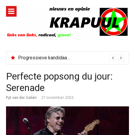
Naar
de
inhoud
springen
Progressieve kandidaat El-Sayed senaatskandidaat Michigan
Perfecte popsong du jour:
Serenade
Pyt van der Galiën
27 november 2023