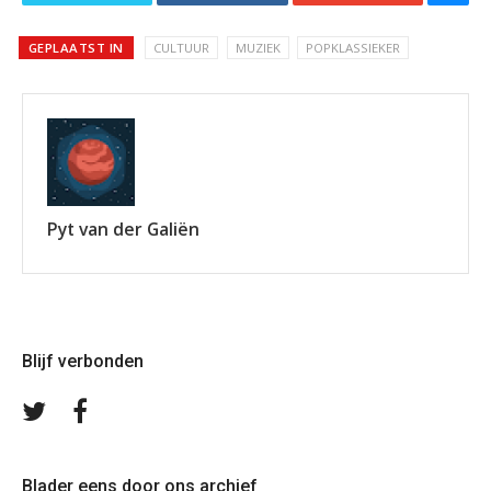
GEPLAATST IN
CULTUUR
MUZIEK
POPKLASSIEKER
Pyt van der Galiën
Blijf verbonden
Volg
Volg
ons
ons
op
op
Twitter
Facebook
Blader eens door ons archief