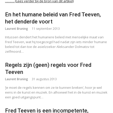
………. (Lees verder bij de bron van dit artikel)
En het humane beleid van Fred Teeven,
het denderde voort
Laurent Bruning
11 september 2013
Intussen dendert het humanere beleid met menselijke maat van
Fred Teeven, wat hij toegezegd had nadat zijn iets minder humane
beleid tot dan toe de asielzoeker Aleksander Dolmatov tot
zelfmoord…
Regels zijn (geen) regels voor Fred
Teeven
Laurent Bruning
31 augustus 2013
‘Je moet de regels kennen om ze te kunnen breken’, hoor je wel
eens in de kunst en muziek. En alhoewel het in de kunst en muziek
een goed uitgangspunt…
Fred Teeven is een incompetente,