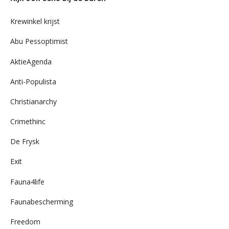
ons
archief
Krewinkel krijst
Abu Pessoptimist
AktieAgenda
Anti-Populista
Christianarchy
Crimethinc
De Frysk
Exit
Fauna4life
Faunabescherming
Freedom