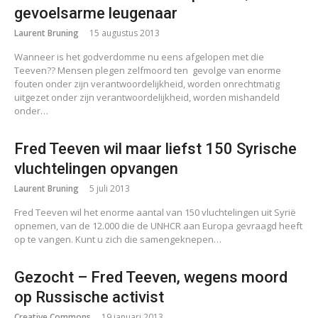
gevoelsarme leugenaar
Laurent Bruning
15 augustus 2013
Wanneer is het godverdomme nu eens afgelopen met die
Teeven?? Mensen plegen zelfmoord ten gevolge van enorme
fouten onder zijn verantwoordelijkheid, worden onrechtmatig
uitgezet onder zijn verantwoordelijkheid, worden mishandeld
onder…
Fred Teeven wil maar liefst 150 Syrische
vluchtelingen opvangen
Laurent Bruning
5 juli 2013
Fred Teeven wil het enorme aantal van 150 vluchtelingen uit Syrië
opnemen, van de 12.000 die de UNHCR aan Europa gevraagd heeft
op te vangen. Kunt u zich die samengeknepen…
Gezocht – Fred Teeven, wegens moord
op Russische activist
Creative Commons
19 januari 2013