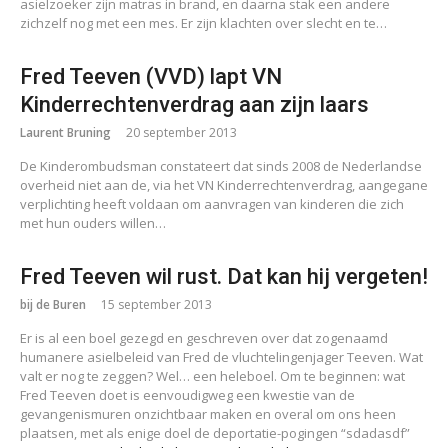
asielzoeker zijn matras in brand, en daarna stak een andere
zichzelf nog met een mes. Er zijn klachten over slecht en te…
Fred Teeven (VVD) lapt VN
Kinderrechtenverdrag aan zijn laars
Laurent Bruning
20 september 2013
De Kinderombudsman constateert dat sinds 2008 de Nederlandse
overheid niet aan de, via het VN Kinderrechtenverdrag, aangegane
verplichting heeft voldaan om aanvragen van kinderen die zich
met hun ouders willen…
Fred Teeven wil rust. Dat kan hij vergeten!
bij de Buren
15 september 2013
Er is al een boel gezegd en geschreven over dat zogenaamd
humanere asielbeleid van Fred de vluchtelingenjager Teeven. Wat
valt er nog te zeggen? Wel… een heleboel. Om te beginnen: wat
Fred Teeven doet is eenvoudigweg een kwestie van de
gevangenismuren onzichtbaar maken en overal om ons heen
plaatsen, met als enige doel de deportatie-pogingen “sdadasdf”