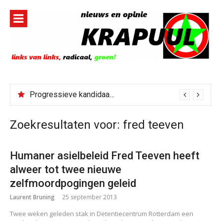
Naar
de
inhoud
springen
Progressieve kandidaat El-Sayed senaatskandidaat Michigan
Zoekresultaten voor:
fred teeven
Humaner asielbeleid Fred Teeven heeft
alweer tot twee nieuwe
zelfmoordpogingen geleid
Laurent Bruning
25 september 2013
Twee weken geleden stak in Detentiecentrum Rotterdam een