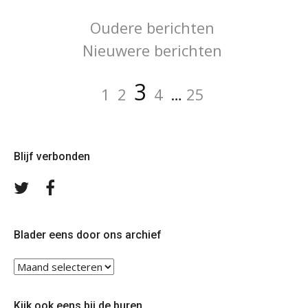
Berichtennavigatie
Oudere berichten
Nieuwere berichten
Berichten
Pagina
Pagina
Pagina
Pagina
Pagina
3
1
2
4
…
25
paginering
Blijf verbonden
Volg
Volg
ons
ons
op
op
Twitter
Facebook
Blader eens door ons archief
Blader
eens
door
Kijk ook eens bij de buren