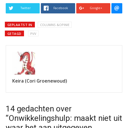
Twitter
Facebook
Google+
GEPLAATST IN
COLUMNS &OPINIE
GETAGD
PVV
Keira (Cori Groenewoud)
14 gedachten over
“Onwikkelingshulp: maakt niet uit
waar het aan uitgegeven