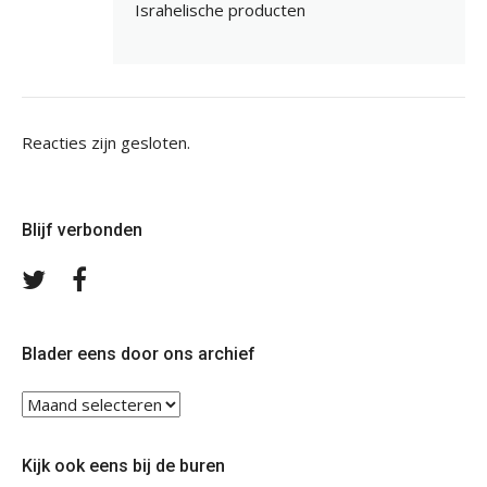
Israhelische producten
Reacties zijn gesloten.
Blijf verbonden
Volg
Volg
ons
ons
op
op
Twitter
Facebook
Blader eens door ons archief
Blader
eens
door
Kijk ook eens bij de buren
ons