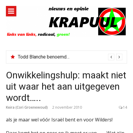
Naar
de
inhoud
springen
Todd Blanche benoemd tot Attorney General
Jerney Kaagman overleden
Onwikkelingshulp: maakt niet
uit waar het aan uitgegeven
wordt…..
Keira (Cori Groenewoud)
2 november 2010
14
als je maar wel vóór Israël bent en voor Wilders!
Daar komt het op neer en ik moet er van
. Wat zijn