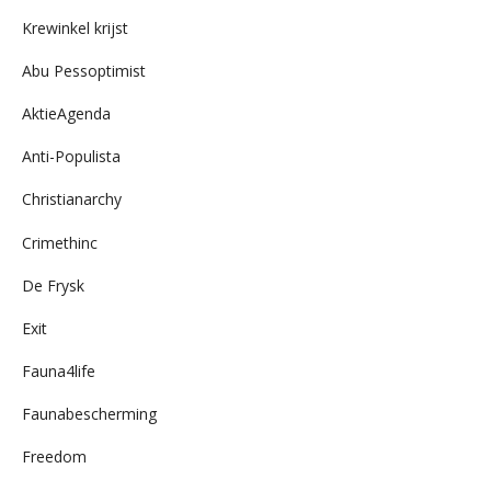
archief
Krewinkel krijst
Abu Pessoptimist
AktieAgenda
Anti-Populista
Christianarchy
Crimethinc
De Frysk
Exit
Fauna4life
Faunabescherming
Freedom