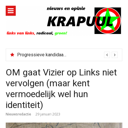
Naar
de
inhoud
springen
Progressieve kandidaat El-Sayed senaatskandidaat Michigan
OM gaat Vizier op Links niet
vervolgen (maar kent
vermoedelijk wel hun
identiteit)
Nieuwsredactie
29 januari 2023