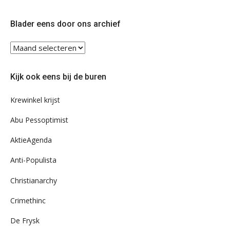
op
op
Twitter
Facebook
Blader eens door ons archief
Blader
eens
door
Kijk ook eens bij de buren
ons
archief
Krewinkel krijst
Abu Pessoptimist
AktieAgenda
Anti-Populista
Christianarchy
Crimethinc
De Frysk