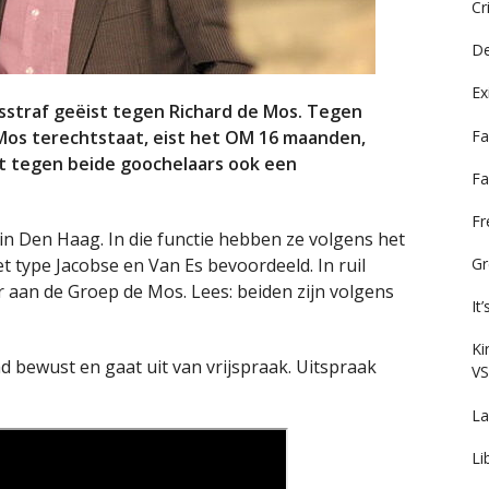
Cr
De
Ex
straf geëist tegen Richard de Mos. Tegen
Fa
Mos terechtstaat, eist het OM 16 maanden,
st tegen beide goochelaars ook een
Fa
F
n Den Haag. In die functie hebben ze volgens het
ype Jacobse en Van Es bevoordeeld. In ruil
Gr
 aan de Groep de Mos. Lees: beiden zijn volgens
It
Ki
d bewust en gaat uit van vrijspraak. Uitspraak
VS
La
Li