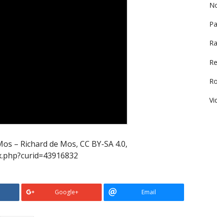
No
Pa
Ra
Re
R
Vi
Mos – Richard de Mos, CC BY-SA 4.0,
x.php?curid=43916832
Google+
Email