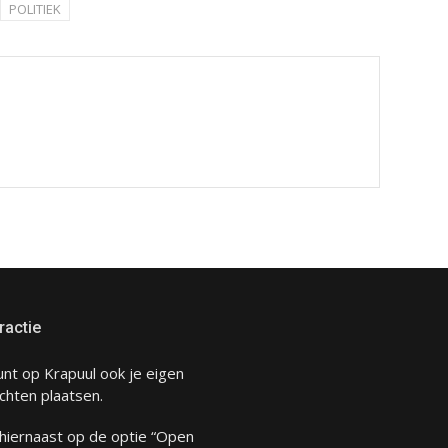
POLITIEK
ractie
unt op Krapuul ook je eigen
chten plaatsen.
 hiernaast op de optie “Open