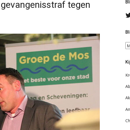
gevangenisstraf tegen
Bl
Bl
Bl
ee
do
Ki
on
ar
Kr
Ab
Ak
An
Ch