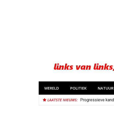
Naar
de
inhoud
springen
WERELD
POLITIEK
NATUUR 
LAATSTE NIEUWS:
Progressieve kand