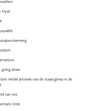
imethinc
 Frysk
it
una4life
unabescherming
reedom
enzeloos
’s going down
rsten Verdel (kroniek van de staatsgreep in de
)
nd van ons
bertaire Orde