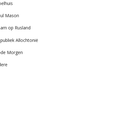
elhuis
ul Mason
am op Rusland
publiek Allochtonië
ode Morgen
dere