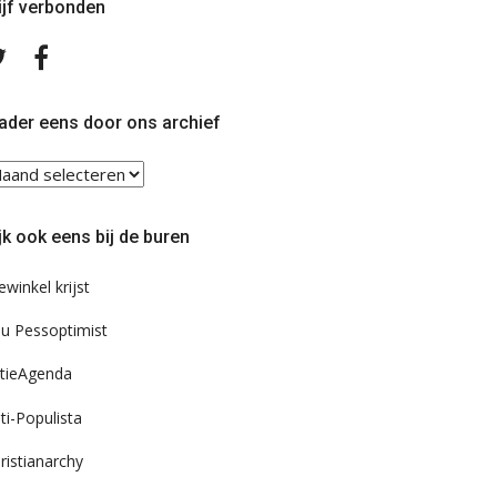
ijf verbonden
Volg
Volg
ons
ons
op
op
Twitter
Facebook
ader eens door ons archief
ader
ns
or
jk ook eens bij de buren
s
chief
ewinkel krijst
u Pessoptimist
tieAgenda
ti-Populista
ristianarchy