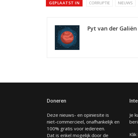
GEPLAATST IN
CORRUPTIE
NIEUWS
Pyt van der Galiën
Doneren
Inte
Deze nieuws- en opiniesite is
Je k
niet-commercieel, onafhankelijk en
beri
100% gratis voor iedereen.
Klik
Dat is enkel mogelijk door de