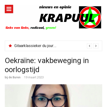
Naar
de
inhoud
springen
Soulklassieker du jour: I Wish It Would Rain
Oekraïne: vakbeweging in
oorlogstijd
bij de Buren
19 maart 2023