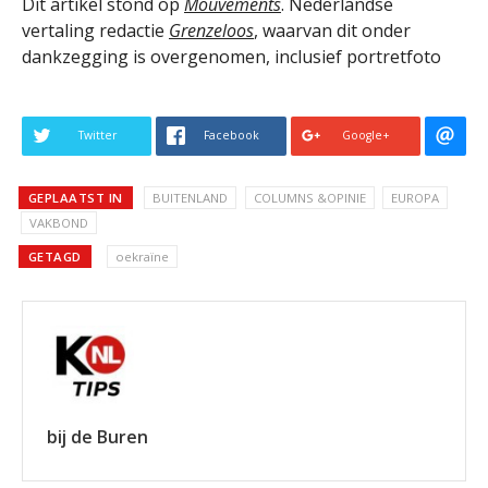
Dit artikel stond op
Mouvements
. Nederlandse
vertaling redactie
Grenzeloos
, waarvan dit onder
dankzegging is overgenomen, inclusief portretfoto
Twitter
Facebook
Google+
GEPLAATST IN
BUITENLAND
COLUMNS &OPINIE
EUROPA
VAKBOND
GETAGD
oekraïne
bij de Buren