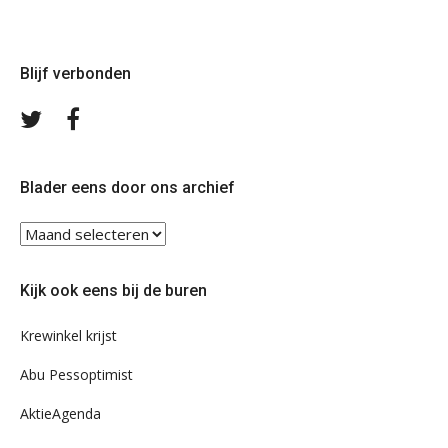
Blijf verbonden
Volg
Volg
ons
ons
op
op
Twitter
Facebook
Blader eens door ons archief
Blader
eens
door
Kijk ook eens bij de buren
ons
archief
Krewinkel krijst
Abu Pessoptimist
AktieAgenda