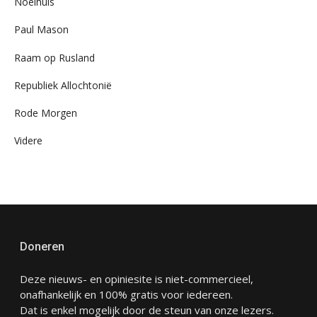
Noelhuis
Paul Mason
Raam op Rusland
Republiek Allochtonië
Rode Morgen
Videre
Doneren
Deze nieuws- en opiniesite is niet-commercieel,
onafhankelijk en 100% gratis voor iedereen.
Dat is enkel mogelijk door de steun van onze lezers.