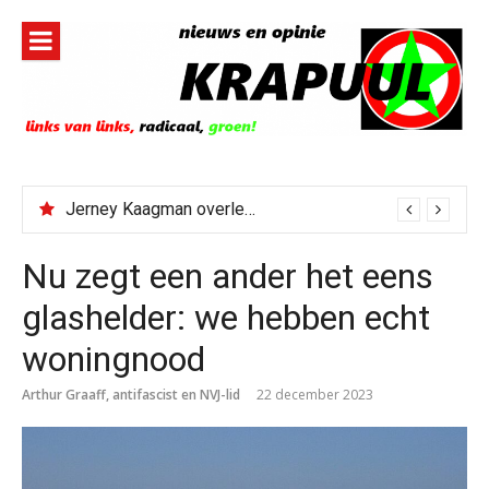
Naar
de
inhoud
springen
Jerney Kaagman overleden
Nu zegt een ander het eens
glashelder: we hebben echt
woningnood
Arthur Graaff, antifascist en NVJ-lid
22 december 2023