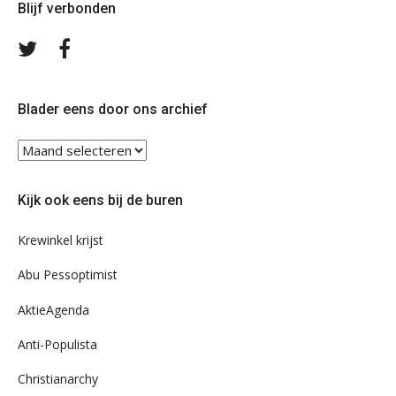
Blijf verbonden
Volg
Volg
ons
ons
op
op
Twitter
Facebook
Blader eens door ons archief
Blader
eens
door
Kijk ook eens bij de buren
ons
archief
Krewinkel krijst
Abu Pessoptimist
AktieAgenda
Anti-Populista
Christianarchy