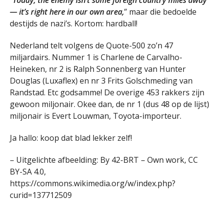
“Today, the enemy isn’t some foreign country miles away
— it’s right here in our own area,
” maar die bedoelde
destijds de nazi’s. Kortom: hardball!
Nederland telt volgens de Quote-500 zo’n 47
miljardairs. Nummer 1 is Charlene de Carvalho-
Heineken, nr 2 is Ralph Sonnenberg van Hunter
Douglas (Luxaflex) en nr 3 Frits Golschmeding van
Randstad. Etc godsamme! De overige 453 rakkers zijn
gewoon miljonair. Okee dan, de nr 1 (dus 48 op de lijst)
miljonair is Evert Louwman, Toyota-importeur.
Ja hallo: koop dat blad lekker zelf!
– Uitgelichte afbeelding: By 42-BRT – Own work, CC
BY-SA 4.0,
https://commons.wikimedia.org/w/index.php?
curid=137712509