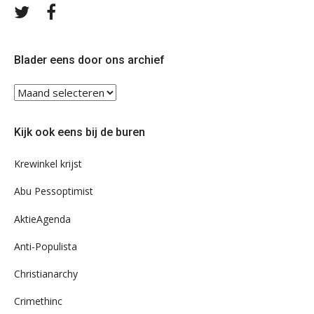
Volg
Volg
ons
ons
op
op
Twitter
Facebook
Blader eens door ons archief
Blader
eens
door
Kijk ook eens bij de buren
ons
archief
Krewinkel krijst
Abu Pessoptimist
AktieAgenda
Anti-Populista
Christianarchy
Crimethinc