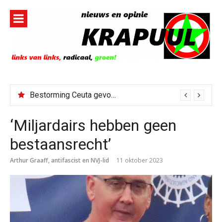
Naar
de
inhoud
springen
Bestorming Ceuta gevolg van op sociale media verspreide hoax?
‘Miljardairs hebben geen
bestaansrecht’
Arthur Graaff, antifascist en NVJ-lid
11 oktober 2023