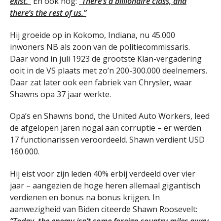
exist.”
En ook nog:
“There’s a billionaire class, and
there’s the rest of us.”
Hij groeide op in Kokomo, Indiana, nu 45.000
inwoners NB als zoon van de politiecommissaris.
Daar vond in juli 1923 de grootste Klan-vergadering
ooit in de VS plaats met zo’n 200-300.000 deelnemers.
Daar zat later ook een fabriek van Chrysler, waar
Shawns opa 37 jaar werkte.
Opa’s en Shawns bond, the United Auto Workers, leed
de afgelopen jaren nogal aan corruptie – er werden
17 functionarissen veroordeeld. Shawn verdient USD
160.000.
Hij eist voor zijn leden 40% erbij verdeeld over vier
jaar – aangezien de hoge heren allemaal gigantisch
verdienen en bonus na bonus krijgen. In
aanwezigheid van Biden citeerde Shawn Roosevelt: