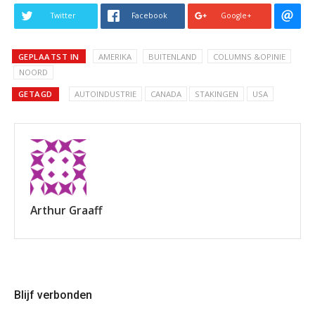
Twitter
Facebook
Google+
GEPLAATST IN
AMERIKA
BUITENLAND
COLUMNS &OPINIE
NOORD
GETAGD
AUTOINDUSTRIE
CANADA
STAKINGEN
USA
Arthur Graaff
Blijf verbonden