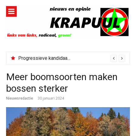
Naar
de
inhoud
springen
Progressieve kandidaat El-Sayed senaatskandidaat Michigan
Meer boomsoorten maken
bossen sterker
Nieuwsredactie
30 januari 2024