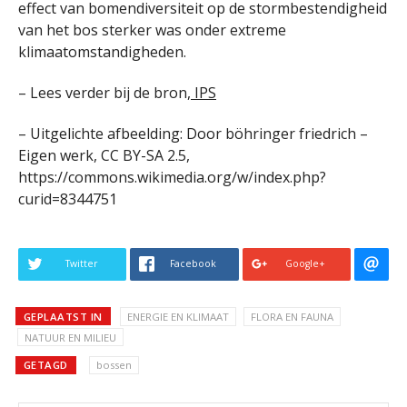
effect van bomendiversiteit op de stormbestendigheid
van het bos sterker was onder extreme
klimaatomstandigheden.
– Lees verder bij de bron,
IPS
– Uitgelichte afbeelding: Door böhringer friedrich –
Eigen werk, CC BY-SA 2.5,
https://commons.wikimedia.org/w/index.php?
curid=8344751
Twitter
Facebook
Google+
GEPLAATST IN
ENERGIE EN KLIMAAT
FLORA EN FAUNA
NATUUR EN MILIEU
GETAGD
bossen