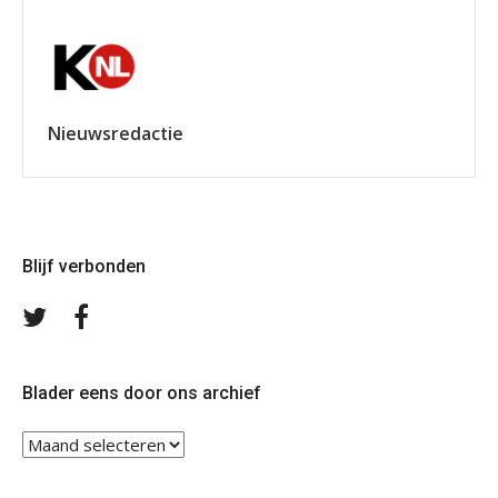
Nieuwsredactie
Blijf verbonden
Volg
Volg
ons
ons
op
op
Twitter
Facebook
Blader eens door ons archief
Blader
eens
door