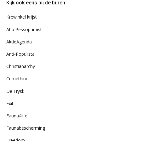
Kijk ook eens bij de buren
ons
archief
Krewinkel krijst
Abu Pessoptimist
AktieAgenda
Anti-Populista
Christianarchy
Crimethinc
De Frysk
Exit
Fauna4life
Faunabescherming
Freedom