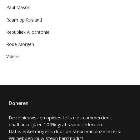
Paul Mason
Raam op Rusland
Republiek Allochtonië
Rode Morgen
Videre
Doneren
Deze nieuws- en opiniesite is niet-commercieel,
onafhankelijk en 100% gratis voor iedereen.
Dat is enkel mogelijk door de steun van onze lezers.
Wij hebben jouw steun hard nodig!