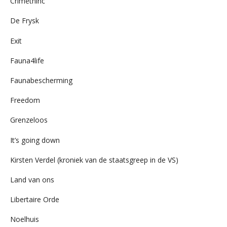
Crimethinc
De Frysk
Exit
Fauna4life
Faunabescherming
Freedom
Grenzeloos
It’s going down
Kirsten Verdel (kroniek van de staatsgreep in de VS)
Land van ons
Libertaire Orde
Noelhuis