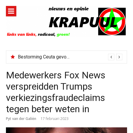
Naar
de
inhoud
springen
Bestorming Ceuta gevolg van op sociale media verspreide hoax?
Medewerkers Fox News
verspreidden Trumps
verkiezingsfraudeclaims
tegen beter weten in
Pyt van der Galiën
17 februari 2023