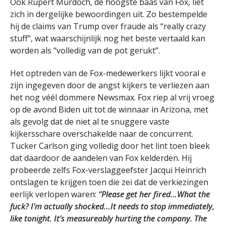
Ook Rupert Murdoch, de hoogste baas van Fox, liet
zich in dergelijke bewoordingen uit. Zo bestempelde
hij de claims van Trump over fraude als “really crazy
stuff”, wat waarschijnlijk nog het beste vertaald kan
worden als “volledig van de pot gerukt”.
Het optreden van de Fox-medewerkers lijkt vooral e
zijn ingegeven door de angst kijkers te verliezen aan
het nog véél dommere Newsmax. Fox riep al vrij vroeg
op de avond Biden uit tot de winnaar in Arizona, met
als gevolg dat de niet al te snuggere vaste
kijkersschare overschakelde naar de concurrent.
Tucker Carlson ging volledig door het lint toen bleek
dat daardoor de aandelen van Fox kelderden. Hij
probeerde zelfs Fox-verslaggeefster Jacqui Heinrich
ontslagen te krijgen toen die zei dat de verkiezingen
eerlijk verlopen waren:
“Please get her fired…What the
fuck? I’m actually shocked…It needs to stop immediately,
like tonight. It’s measureably hurting the company. The