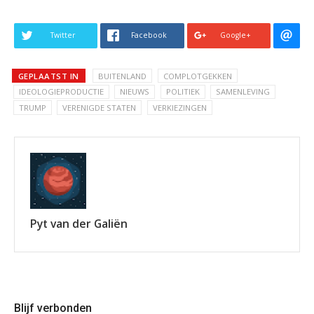
Twitter
Facebook
Google+
GEPLAATST IN
BUITENLAND
COMPLOTGEKKEN
IDEOLOGIEPRODUCTIE
NIEUWS
POLITIEK
SAMENLEVING
TRUMP
VERENIGDE STATEN
VERKIEZINGEN
Pyt van der Galiën
Blijf verbonden