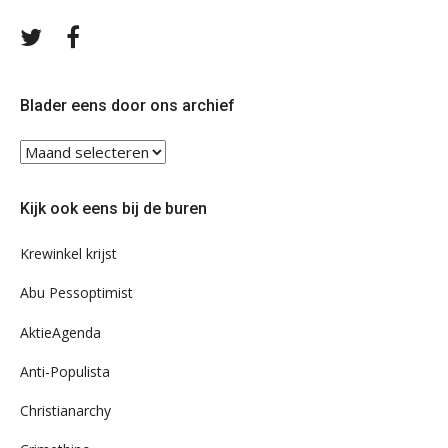
Volg
Volg
ons
ons
op
op
Twitter
Facebook
Blader eens door ons archief
Blader
eens
door
Kijk ook eens bij de buren
ons
archief
Krewinkel krijst
Abu Pessoptimist
AktieAgenda
Anti-Populista
Christianarchy