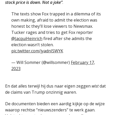
stock price is down. Not a joke”
.
The texts show Fox trapped in a dilemma of its
own making, afraid to admit the election was
honest bc they’ll lose viewers to Newsmax.
Tucker rages and tries to get Fox reporter
@JacquiHeinrich
fired after she admits the
election wasn’t stolen.
pic.twitter.com/jyadnISWYK
— Will Sommer (@willsommer)
February 17,
2023
En dat alles terwijl hij dus naar eigen zeggen
wist
dat
de claims van Trump onzinnig waren.
De documenten bieden een aardig kijkje op de wijze
waarop rechtse “nieuwszenders” te werk gaan.