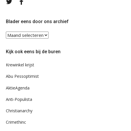
Volg
Volg
ons
ons
op
op
Twitter
Facebook
Blader eens door ons archief
Blader
eens
door
Kijk ook eens bij de buren
ons
archief
Krewinkel krijst
Abu Pessoptimist
AktieAgenda
Anti-Populista
Christianarchy
Crimethinc