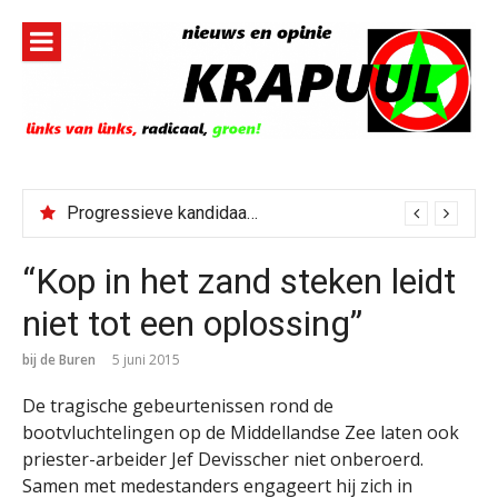
Naar
de
inhoud
springen
Progressieve kandidaat El-Sayed senaatskandidaat Michigan
“Kop in het zand steken leidt
niet tot een oplossing”
bij de Buren
5 juni 2015
De tragische gebeurtenissen rond de
bootvluchtelingen op de Middellandse Zee laten ook
priester-arbeider Jef Devisscher niet onberoerd.
Samen met medestanders engageert hij zich in