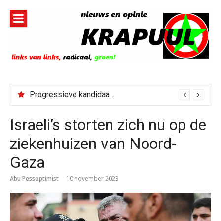
Naar
de
inhoud
springen
Progressieve kandidaat El-Sayed senaatskandidaat Michigan
Israeli’s storten zich nu op de
ziekenhuizen van Noord-
Gaza
Abu Pessoptimist
10 november 2023