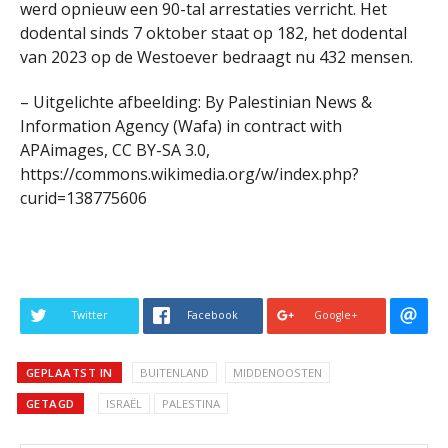
werd opnieuw een 90-tal arrestaties verricht. Het
dodental sinds 7 oktober staat op 182, het dodental
van 2023 op de Westoever bedraagt nu 432 mensen.
– Uitgelichte afbeelding: By Palestinian News &
Information Agency (Wafa) in contract with
APAimages, CC BY-SA 3.0,
https://commons.wikimedia.org/w/index.php?
curid=138775606
Twitter
Facebook
Google+
GEPLAATST IN
BUITENLAND
MIDDENOOSTEN
GETAGD
ISRAËL
PALESTINA