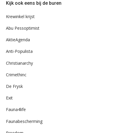
Kijk ook eens bij de buren
ons
archief
Krewinkel krijst
Abu Pessoptimist
AktieAgenda
Anti-Populista
Christianarchy
Crimethinc
De Frysk
Exit
Fauna4life
Faunabescherming
Freedom