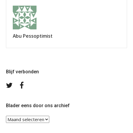
Abu Pessoptimist
Blijf verbonden
Volg
Volg
ons
ons
op
op
Twitter
Facebook
Blader eens door ons archief
Blader
eens
door