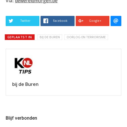
Via::
dewereldmorgen.be
Twitter
Facebook
Google+
GEPLAATST IN
BIJ DE BUREN
OORLOG EN TERRORISME
bij de Buren
Blijf verbonden