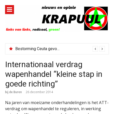
Naar
de
inhoud
springen
Bestorming Ceuta gevolg van op sociale media verspreide hoax?
Internationaal verdrag
wapenhandel “kleine stap in
goede richting”
bij de Buren
26 december 2014
Na jaren van moeizame onderhandelingen is het ATT-
verdrag om wapenhandel te reguleren, in werking