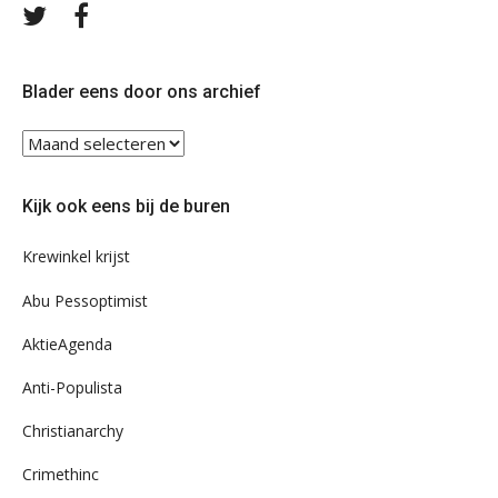
Volg
Volg
ons
ons
op
op
Twitter
Facebook
Blader eens door ons archief
Blader
eens
door
Kijk ook eens bij de buren
ons
archief
Krewinkel krijst
Abu Pessoptimist
AktieAgenda
Anti-Populista
Christianarchy
Crimethinc