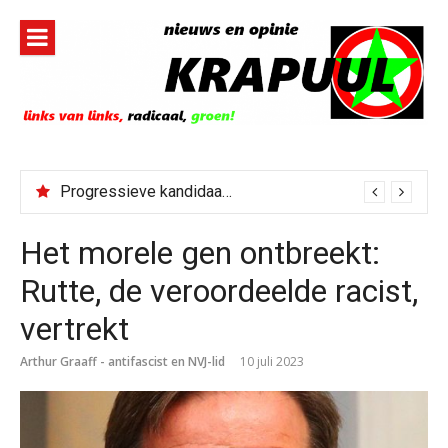
Naar
de
inhoud
springen
Progressieve kandidaat El-Sayed senaatskandidaat Michigan
Het morele gen ontbreekt:
Rutte, de veroordeelde racist,
vertrekt
Arthur Graaff - antifascist en NVJ-lid
10 juli 2023