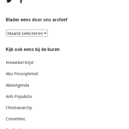
ons
ons
op
op
Twitter
Facebook
Blader eens door ons archief
Blader
eens
door
Kijk ook eens bij de buren
ons
archief
Krewinkel krijst
Abu Pessoptimist
AktieAgenda
Anti-Populista
Christianarchy
Crimethinc