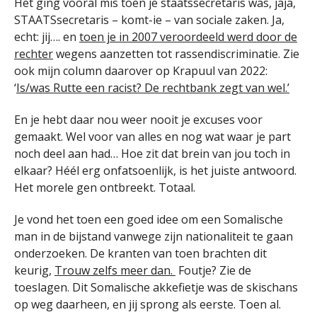
Het ging vooral mis toen je staatssecretaris was, jaja,
STAATSsecretaris – komt-ie – van sociale zaken. Ja,
echt: jij…. en
toen je in 2007 veroordeeld werd door de
rechter
wegens aanzetten tot rassendiscriminatie. Zie
ook mijn column daarover op Krapuul van 2022:
‘
Is/was Rutte een racist? De rechtbank zegt van wel.’
En je hebt daar nou weer nooit je excuses voor
gemaakt. Wel voor van alles en nog wat waar je part
noch deel aan had… Hoe zit dat brein van jou toch in
elkaar? Héél erg onfatsoenlijk, is het juiste antwoord.
Het morele gen ontbreekt. Totaal.
Je vond het toen een goed idee om een Somalische
man in de bijstand vanwege zijn nationaliteit te gaan
onderzoeken. De kranten van toen brachten dit
keurig,
Trouw zelfs meer dan.
Foutje? Zie de
toeslagen. Dit Somalische akkefietje was de skischans
op weg daarheen, en jij sprong als eerste. Toen al.