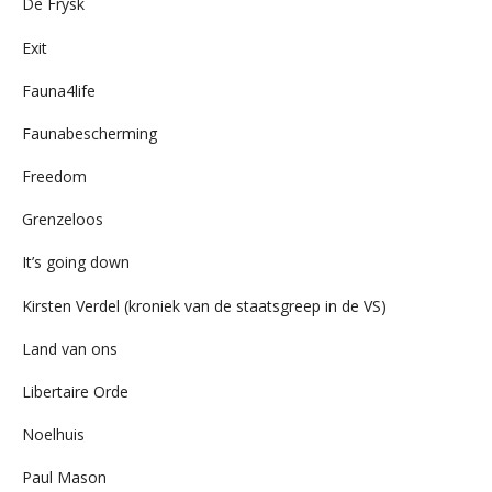
De Frysk
Exit
Fauna4life
Faunabescherming
Freedom
Grenzeloos
It’s going down
Kirsten Verdel (kroniek van de staatsgreep in de VS)
Land van ons
Libertaire Orde
Noelhuis
Paul Mason