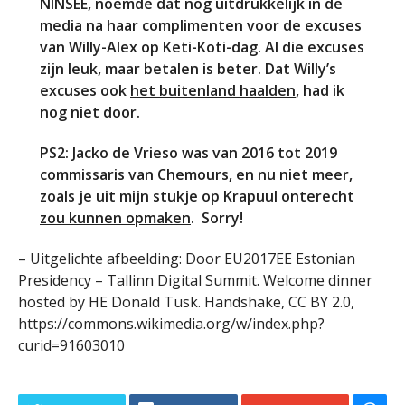
NINSEE, noemde dat nog uitdrukkelijk in de
media na haar complimenten voor de excuses
van Willy-Alex op Keti-Koti-dag. Al die excuses
zijn leuk, maar betalen is beter. Dat Willy’s
excuses ook
het buitenland haalden
, had ik
nog niet door.
PS2: Jacko de Vrieso was van 2016 tot 2019
commissaris van Chemours, en nu niet meer,
zoals
je uit mijn stukje op Krapuul onterecht
zou kunnen opmaken
. Sorry!
– Uitgelichte afbeelding: Door EU2017EE Estonian
Presidency – Tallinn Digital Summit. Welcome dinner
hosted by HE Donald Tusk. Handshake, CC BY 2.0,
https://commons.wikimedia.org/w/index.php?
curid=91603010