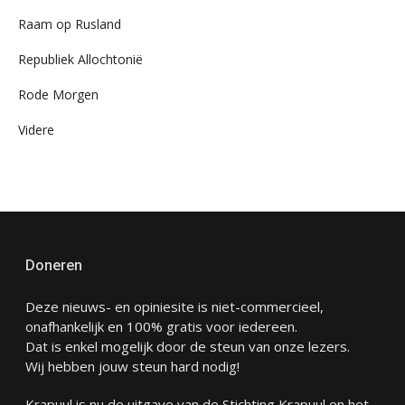
Raam op Rusland
Republiek Allochtonië
Rode Morgen
Videre
Doneren
Deze nieuws- en opiniesite is niet-commercieel,
onafhankelijk en 100% gratis voor iedereen.
Dat is enkel mogelijk door de steun van onze lezers.
Wij hebben jouw steun hard nodig!
Krapuul is nu de uitgave van de Stichting Krapuul en het