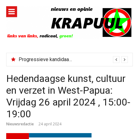
Naar
de
inhoud
springen
Progressieve kandidaat El-Sayed senaatskandidaat Michigan
Hedendaagse kunst, cultuur
en verzet in West-Papua:
Vrijdag 26 april 2024 , 15:00-
19:00
Nieuwsredactie
24 april 2024