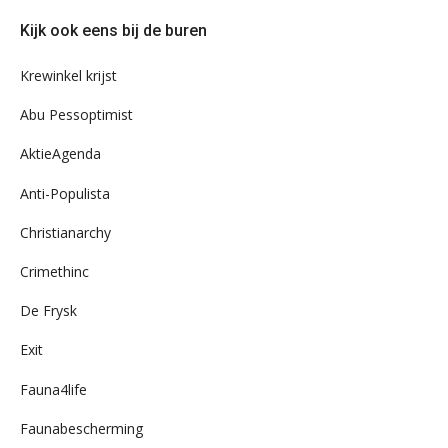
door
Kijk ook eens bij de buren
ons
archief
Krewinkel krijst
Abu Pessoptimist
AktieAgenda
Anti-Populista
Christianarchy
Crimethinc
De Frysk
Exit
Fauna4life
Faunabescherming