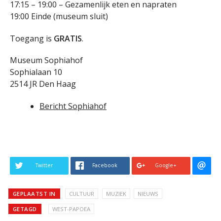
17:15 – 19:00 – Gezamenlijk eten en napraten
19:00 Einde (museum sluit)
Toegang is
GRATIS
.
Museum Sophiahof
Sophialaan 10
2514 JR Den Haag
Bericht Sophiahof
Twitter
Facebook
Google+
GEPLAATST IN
CULTUUR
MUZIEK
NIEUWS
GETAGD
WEST-PAPOEA