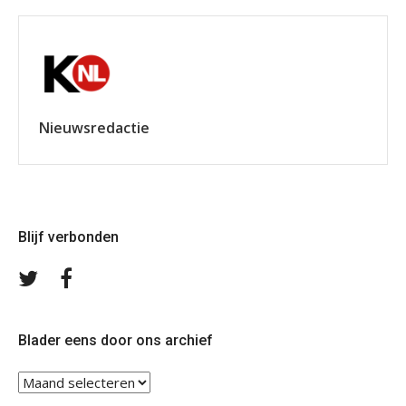
Nieuwsredactie
Blijf verbonden
Volg
Volg
ons
ons
op
op
Twitter
Facebook
Blader eens door ons archief
Blader
eens