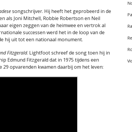
No
adese
songschrijver. Hij heeft het geprobeerd in de
Pa
en als Joni Mitchell, Robbie Robertson en Neil
f naar eigen zeggen van de heimwee en vertrok al
Ra
nationale successen werd het in de loop van de
Re
de hij uit tot een nationaal monument.
R
nd Fitzgerald
. Lightfoot schreef de song toen hij in
chip Edmund Fitzgerald dat in 1975 tijdens een
Vi
le 29 opvarenden kwamen daarbij om het leven: