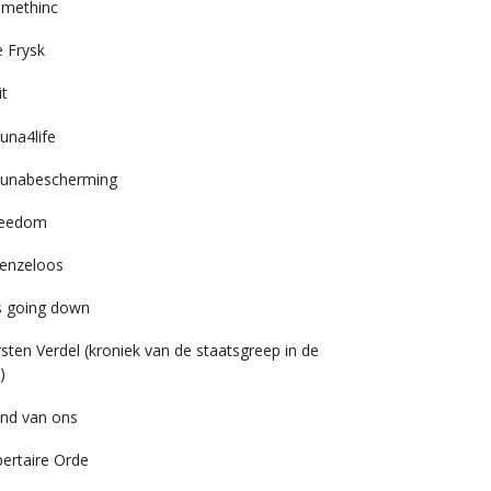
imethinc
 Frysk
it
una4life
unabescherming
reedom
enzeloos
’s going down
rsten Verdel (kroniek van de staatsgreep in de
)
nd van ons
bertaire Orde