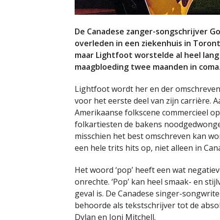
De Canadese zanger-songschrijver Gord
overleden in een ziekenhuis in Toron
maar Lightfoot worstelde al heel lang 
maagbloeding twee maanden in coma
Lightfoot wordt her en der omschreven a
voor het eerste deel van zijn carrière. 
Amerikaanse folkscene commercieel op 
folkartiesten de bakens noodgedwongen
misschien het best omschreven kan word
een hele trits hits op, niet alleen in Ca
Het woord ‘pop’ heeft een wat negatiev
onrechte. ‘Pop’ kan heel smaak- en stijlvo
geval is. De Canadese singer-songwrit
behoorde als tekstschrijver tot de abs
Dylan en Joni Mitchell.