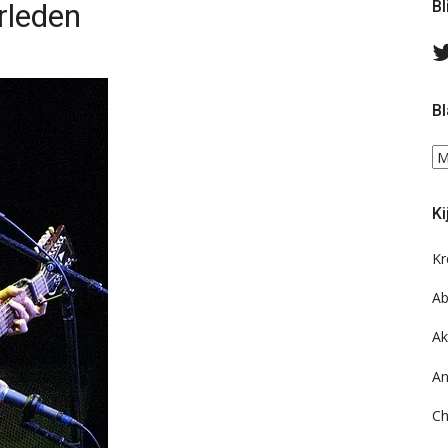
rleden
Bl
Bl
Bl
ee
do
Ki
on
ar
Kr
Ab
Ak
An
Ch