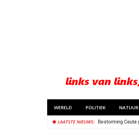
Naar
de
inhoud
springen
WERELD
POLITIEK
NATUUR 
LAATSTE NIEUWS:
Bestorming Ceuta 