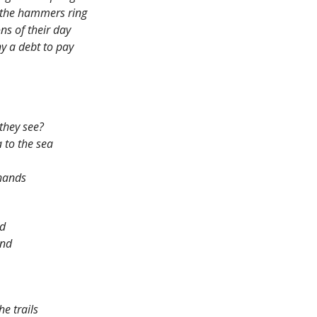
r the hammers ring
ns of their day
y a debt to pay
 they see?
 to the sea
 hands
nd
and
e trails