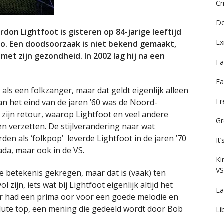
Cr
De
on Lightfoot is gisteren op 84-jarige leeftijd
Ex
to. Een doodsoorzaak is niet bekend gemaakt,
met zijn gezondheid. In 2002 lag hij na een
Fa
.
Fa
ls een folkzanger, maar dat geldt eigenlijk alleen
F
Aan het eind van de jaren ’60 was de Noord-
zijn retour, waarop Lightfoot en veel andere
Gr
 verzetten. De stijlverandering naar wat
en als ‘folkpop’ leverde Lightfoot in de jaren ’70
It
nada, maar ook in de VS.
Ki
VS
e betekenis gekregen, maar dat is (vaak) ten
l zijn, iets wat bij Lightfoot eigenlijk altijd het
La
er had een prima oor voor een goede melodie en
olute top, een mening die gedeeld wordt door Bob
Li