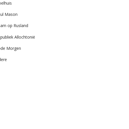
elhuis
ul Mason
am op Rusland
publiek Allochtonië
ode Morgen
dere