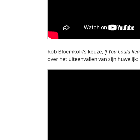
Rob Bloemkolk’s keuze,
If You Could Re
over het uiteenvallen van zijn huwelijk: