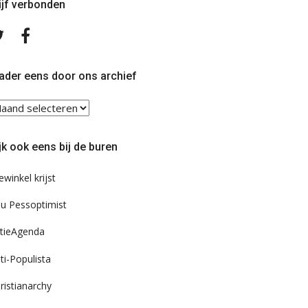
ijf verbonden
Volg
Volg
ons
ons
op
op
Twitter
Facebook
ader eens door ons archief
ader
ns
or
jk ook eens bij de buren
s
chief
ewinkel krijst
u Pessoptimist
tieAgenda
ti-Populista
ristianarchy