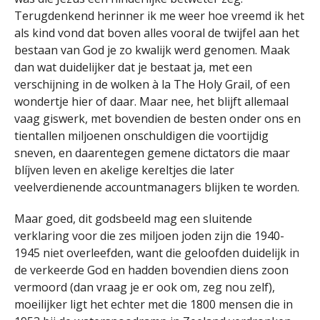
Terugdenkend herinner ik me weer hoe vreemd ik het
als kind vond dat boven alles vooral de twijfel aan het
bestaan van God je zo kwalijk werd genomen. Maak
dan wat duidelijker dat je bestaat ja, met een
verschijning in de wolken à la The Holy Grail, of een
wondertje hier of daar. Maar nee, het blijft allemaal
vaag giswerk, met bovendien de besten onder ons en
tientallen miljoenen onschuldigen die voortijdig
sneven, en daarentegen gemene dictators die maar
blíjven leven en akelige kereltjes die later
veelverdienende accountmanagers blijken te worden.
Maar goed, dit godsbeeld mag een sluitende
verklaring voor die zes miljoen joden zijn die 1940-
1945 niet overleefden, want die geloofden duidelijk in
de verkeerde God en hadden bovendien diens zoon
vermoord (dan vraag je er ook om, zeg nou zelf),
moeilijker ligt het echter met die 1800 mensen die in