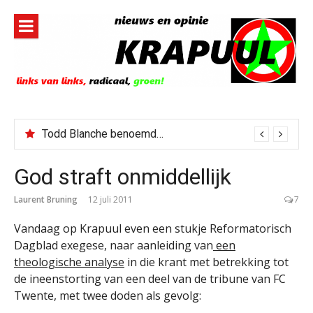
Naar
de
inhoud
springen
Todd Blanche benoemd tot Attorney General
God straft onmiddellijk
Laurent Bruning
12 juli 2011
7
Vandaag op Krapuul even een stukje Reformatorisch
Dagblad exegese, naar aanleiding van
een
theologische analyse
in die krant met betrekking tot
de ineenstorting van een deel van de tribune van FC
Twente, met twee doden als gevolg: