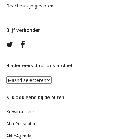
Reacties zijn gesloten.
Blijf verbonden
Volg
Volg
ons
ons
op
op
Twitter
Facebook
Blader eens door ons archief
Blader
eens
door
Kijk ook eens bij de buren
ons
archief
Krewinkel krijst
Abu Pessoptimist
AktieAgenda