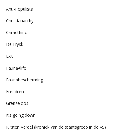
Anti-Populista
Christianarchy
Crimethinc
De Frysk
Exit
Fauna4life
Faunabescherming
Freedom
Grenzeloos
It’s going down
Kirsten Verdel (kroniek van de staatsgreep in de VS)