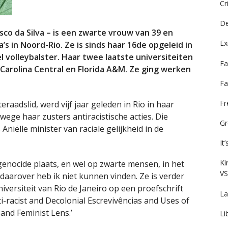
Cr
De
cisco da Silva – is een zwarte vrouw van 39 en
Ex
a’s in Noord-Rio. Ze is sinds haar 16de opgeleid in
l volleybalster. Haar twee laatste universiteiten
Fa
 Carolina Central en Florida A&M. Ze ging werken
Fa
F
aadslid, werd vijf jaar geleden in Rio in haar
ege haar zusters antiracistische acties. Die
Gr
Aniëlle minister van raciale gelijkheid in de
It
Ki
 genocide plaats, en wel op zwarte mensen, in het
VS
 daarover heb ik niet kunnen vinden. Ze is verder
versiteit van Rio de Janeiro op een proefschrift
La
ti-racist and Decolonial Escrevivências and Uses of
and Feminist Lens.’
Li