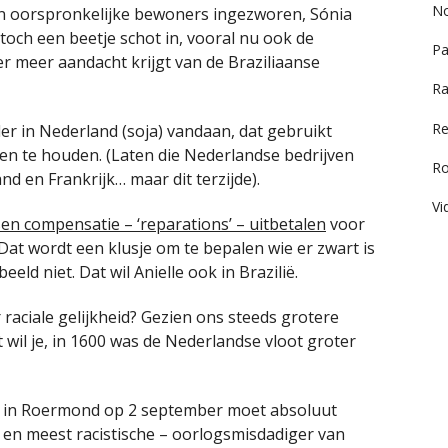
No
an oorspronkelijke bewoners ingezworen, Sónia
 toch een beetje schot in, vooral nu ook de
Pa
 meer aandacht krijgt van de Braziliaanse
Ra
Re
r in Nederland (soja) vandaan, dat gebruikt
en te houden. (Laten die Nederlandse bedrijven
R
d en Frankrijk… maar dit terzijde).
Vi
sen compensatie – ‘reparations’ – uitbetalen
voor
Dat wordt een klusje om te bepalen wie er zwart is
eld niet. Dat wil Anielle ook in Brazilië.
aciale gelijkheid? Gezien ons steeds grotere
t wil je, in 1600 was de Nederlandse vloot groter
oor in Roermond op 2 september moet absoluut
– en meest racistische – oorlogsmisdadiger van