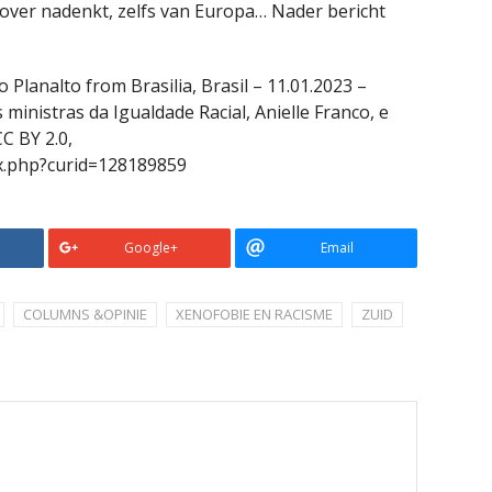
n over nadenkt, zelfs van Europa… Nader bericht
o Planalto from Brasilia, Brasil – 11.01.2023 –
inistras da Igualdade Racial, Anielle Franco, e
C BY 2.0,
x.php?curid=128189859
Google+
Email
COLUMNS &OPINIE
XENOFOBIE EN RACISME
ZUID