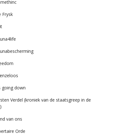
imethinc
 Frysk
it
una4life
unabescherming
reedom
enzeloos
’s going down
rsten Verdel (kroniek van de staatsgreep in de
)
nd van ons
bertaire Orde