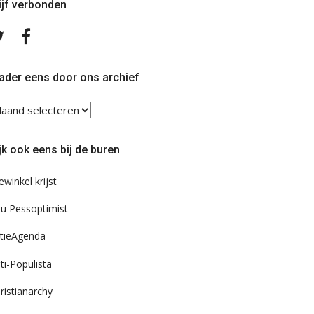
ijf verbonden
Volg
Volg
ons
ons
op
op
Twitter
Facebook
ader eens door ons archief
ader
ns
or
jk ook eens bij de buren
s
chief
ewinkel krijst
u Pessoptimist
tieAgenda
ti-Populista
ristianarchy