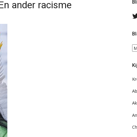
 En ander racisme
Bl
Bl
Bl
ee
do
Ki
on
ar
Kr
Ab
Ak
An
Ch