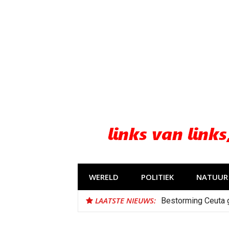
Naar
de
inhoud
springen
WERELD
POLITIEK
NATUUR 
LAATSTE NIEUWS:
Bestorming Ceuta 