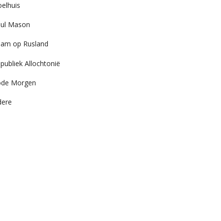
elhuis
ul Mason
am op Rusland
publiek Allochtonië
ode Morgen
dere