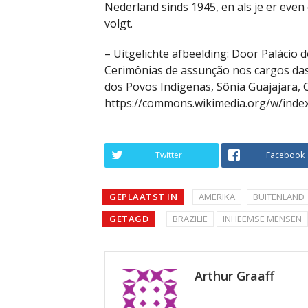
Nederland sinds 1945, en als je er eve
volgt.
– Uitgelichte afbeelding: Door Palácio d
Cerimônias de assunção nos cargos das m
dos Povos Indígenas, Sônia Guajajara, C
https://commons.wikimedia.org/w/inde
Twitter
Facebook
GEPLAATST IN
AMERIKA
BUITENLAND
GETAGD
BRAZILIË
INHEEMSE MENSEN
Arthur Graaff