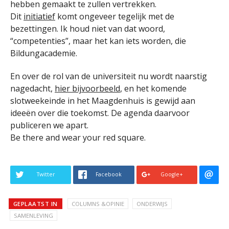
hebben gemaakt te zullen vertrekken.
Dit
initiatief
komt ongeveer tegelijk met de
bezettingen. Ik houd niet van dat woord,
“competenties”, maar het kan iets worden, die
Bildungacademie.
En over de rol van de universiteit nu wordt naarstig
nagedacht,
hier bijvoorbeeld
, en het komende
slotweekeinde in het Maagdenhuis is gewijd aan
ideeën over die toekomst. De agenda daarvoor
publiceren we apart.
Be there and wear your red square.
Twitter
Facebook
Google+
GEPLAATST IN
COLUMNS &OPINIE
ONDERWIJS
SAMENLEVING