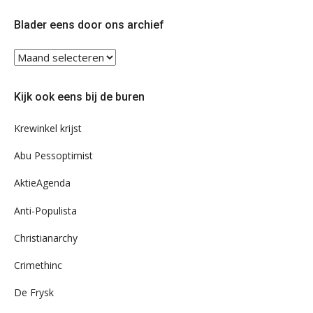
Twitter
Facebook
Blader eens door ons archief
Blader
eens
door
Kijk ook eens bij de buren
ons
archief
Krewinkel krijst
Abu Pessoptimist
AktieAgenda
Anti-Populista
Christianarchy
Crimethinc
De Frysk