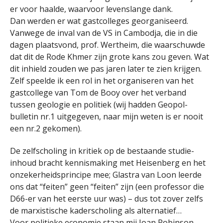
er voor haalde, waarvoor levenslange dank.
Dan werden er wat gastcolleges georganiseerd.
Vanwege de inval van de VS in Cambodja, die in die
dagen plaatsvond, prof. Wertheim, die waarschuwde
dat dit de Rode Khmer zijn grote kans zou geven. Wat
dit inhield zouden we pas jaren later te zien krijgen.
Zelf speelde ik een rol in het organiseren van het
gastcollege van Tom de Booy over het verband
tussen geologie en politiek (wij hadden Geopol-
bulletin nr.1 uitgegeven, naar mijn weten is er nooit
een nr.2 gekomen).
De zelfscholing in kritiek op de bestaande studie-
inhoud bracht kennismaking met Heisenberg en het
onzekerheidsprincipe mee; Glastra van Loon leerde
ons dat “feiten” geen “feiten” zijn (een professor die
D66-er van het eerste uur was) – dus tot zover zelfs
de marxistische kaderscholing als alternatief…
Voor politieke economie staan mij Joan Robinson,