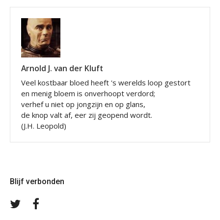
Arnold J. van der Kluft
Veel kostbaar bloed heeft 's werelds loop gestort
en menig bloem is onverhoopt verdord;
verhef u niet op jongzijn en op glans,
de knop valt af, eer zij geopend wordt.
(J.H. Leopold)
Blijf verbonden
Volg
Volg
ons
ons
op
op