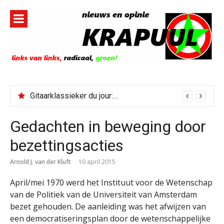
Naar
de
inhoud
springen
Gitaarklassieker du jour: Paris, Texas/Cold Was The Night, Hard Was The Ground
Gedachten in beweging door
bezettingsacties
Arnold J. van der Kluft
10 april 2015
April/mei 1970 werd het Instituut voor de Wetenschap
van de Politiek van de Universiteit van Amsterdam
bezet gehouden. De aanleiding was het afwijzen van
een democratiseringsplan door de wetenschappelijke