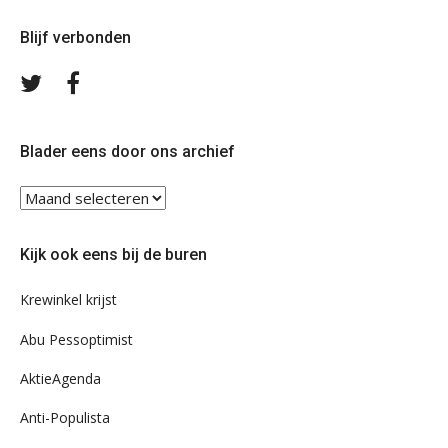
Blijf verbonden
Volg
Volg
ons
ons
op
op
Twitter
Facebook
Blader eens door ons archief
Blader
eens
door
Kijk ook eens bij de buren
ons
archief
Krewinkel krijst
Abu Pessoptimist
AktieAgenda
Anti-Populista