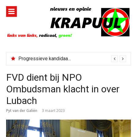
Naar
de
inhoud
springen
Progressieve kandidaat El-Sayed senaatskandidaat Michigan
FVD dient bij NPO
Ombudsman klacht in over
Lubach
Pyt van der Galiën
3 maart 2023