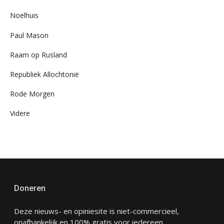
Noelhuis
Paul Mason
Raam op Rusland
Republiek Allochtonië
Rode Morgen
Videre
Doneren
Deze nieuws- en opiniesite is niet-commercieel,
onafhankelijk en 100% gratis voor iedereen.