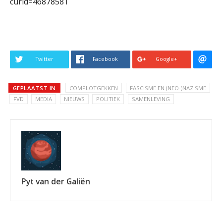
curid=46878581
Twitter
Facebook
Google+
GEPLAATST IN
COMPLOTGEKKEN
FASCISME EN (NEO-)NAZISME
FVD
MEDIA
NIEUWS
POLITIEK
SAMENLEVING
Pyt van der Galiën