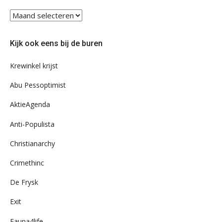
Blader
eens
door
Kijk ook eens bij de buren
ons
archief
Krewinkel krijst
Abu Pessoptimist
AktieAgenda
Anti-Populista
Christianarchy
Crimethinc
De Frysk
Exit
Fauna4life