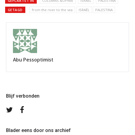
GEPLAATST IN
COLUMNS &OPINIE
ISRAEL
PALESTINA
GETAGD
from the river to the sea
ISRAËL
PALESTINA
Abu Pessoptimist
Blijf verbonden
Volg
Volg
ons
ons
op
op
Twitter
Facebook
Blader eens door ons archief