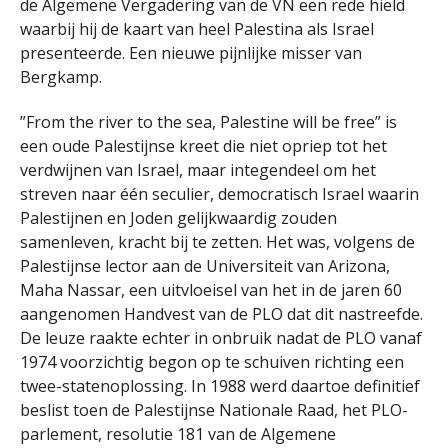
de Algemene Vergadering van de VN een rede hield
waarbij hij de kaart van heel Palestina als Israel
presenteerde. Een nieuwe pijnlijke misser van
Bergkamp.
”From the river to the sea, Palestine will be free” is
een oude Palestijnse kreet die niet opriep tot het
verdwijnen van Israel, maar integendeel om het
streven naar één seculier, democratisch Israel waarin
Palestijnen en Joden gelijkwaardig zouden
samenleven, kracht bij te zetten. Het was, volgens de
Palestijnse lector aan de Universiteit van Arizona,
Maha Nassar, een uitvloeisel van het in de jaren 60
aangenomen Handvest van de PLO dat dit nastreefde.
De leuze raakte echter in onbruik nadat de PLO vanaf
1974 voorzichtig begon op te schuiven richting een
twee-statenoplossing. In 1988 werd daartoe definitief
beslist toen de Palestijnse Nationale Raad, het PLO-
parlement, resolutie 181 van de Algemene