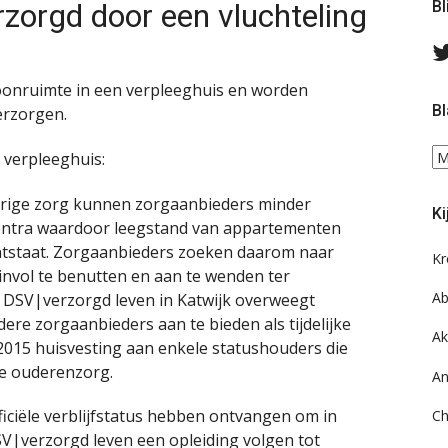
rzorgd door een vluchteling
Bl
woonruimte in een verpleeghuis en worden
Bl
erzorgen.
Bl
 verpleeghuis:
ee
do
urige zorg kunnen zorgaanbieders minder
Ki
on
ntra waardoor leegstand van appartementen
ar
tstaat. Zorgaanbieders zoeken daarom naar
Kr
invol te benutten en aan te wenden ter
Ab
 DSV|verzorgd leven in Katwijk overweegt
re zorgaanbieders aan te bieden als tijdelijke
Ak
2015 huisvesting aan enkele statushouders die
de ouderenzorg.
An
iciële verblijfstatus hebben ontvangen om in
Ch
DSV|verzorgd leven een opleiding volgen tot