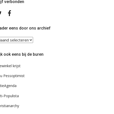
ijf verbonden
Volg
Volg
ons
ons
op
op
Twitter
Facebook
ader eens door ons archief
ader
ns
or
jk ook eens bij de buren
s
chief
ewinkel krijst
u Pessoptimist
tieAgenda
ti-Populista
ristianarchy