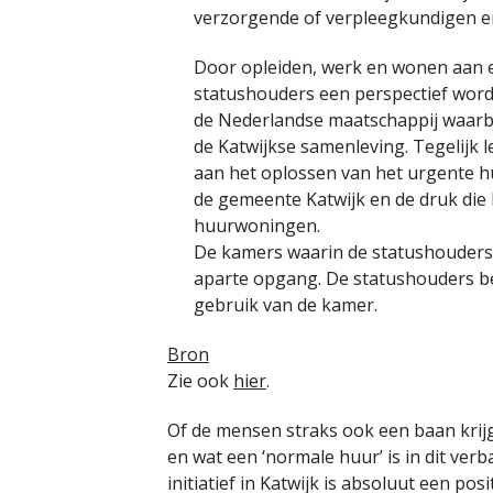
verzorgende of verpleegkundigen e
Door opleiden, werk en wonen aan e
statushouders een perspectief wor
de Nederlandse maatschappij waarbij
de Katwijkse samenleving. Tegelijk 
aan het oplossen van het urgente 
de gemeente Katwijk en de druk die 
huurwoningen.
De kamers waarin de statushouders 
aparte opgang. De statushouders b
gebruik van de kamer.
Bron
Zie ook
hier
.
Of de mensen straks ook een baan krij
en wat een ‘normale huur’ is in dit verb
initiatief in Katwijk is absoluut een po