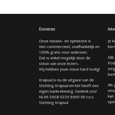
Doneren
Inte
Deze nieuws- en opiniesite is
Je k
niet-commercieel, onafhankelijk en
beri
100% gratis voor iedereen.
Klik
Dat is enkel mogelijk door de
Pod
steun van onze lezers.
omg
Wij hebben jouw steun hard nodig!
kunt
Krapuul is nu de uitgave van de
Als
Stichting Krapuul en het heeft een
onze
eigen bankrekening. Gedenk ons!
kan
NL96 SNSB 0339 8969 06 t.n.v.
opn
Stichting Krapuul