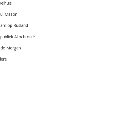
elhuis
ul Mason
am op Rusland
publiek Allochtonië
ode Morgen
dere