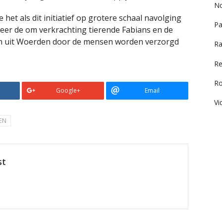
No
het als dit initiatief op grotere schaal navolging
Pa
neer de om verkrachting tierende Fabians en de
 uit Woerden door de mensen worden verzorgd
Ra
Re
R
Google+
Email
Vi
EN
st