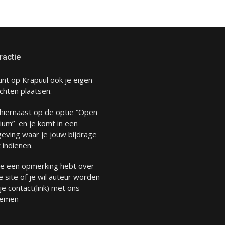
ractie
unt op Krapuul ook je eigen
chten plaatsen.
 hiernaast op de optie “Open
ium” en je komt in een
eving waar je jouw bijdrage
 indienen.
 je een opmerking hebt over
 site of je wil auteur worden
 je
contact
(link) met ons
emen