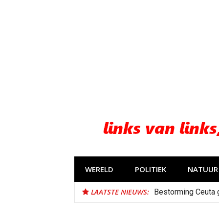
Naar
de
inhoud
springen
WERELD
POLITIEK
NATUUR 
LAATSTE NIEUWS:
Bestorming Ceuta 