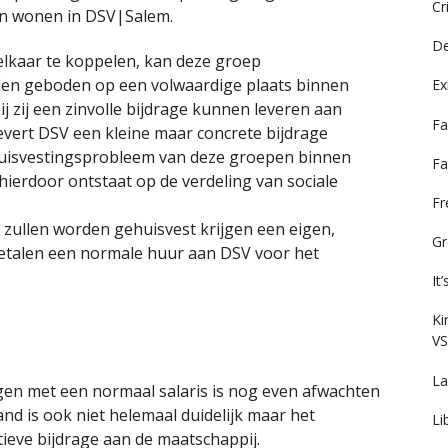
Cr
n wonen in DSV|Salem.
De
lkaar te koppelen, kan deze groep
den geboden op een volwaardige plaats binnen
Ex
 zij een zinvolle bijdrage kunnen leveren aan
Fa
levert DSV een kleine maar concrete bijdrage
huisvestingsprobleem van deze groepen binnen
Fa
hierdoor ontstaat op de verdeling van sociale
F
zullen worden gehuisvest krijgen een eigen,
Gr
etalen een normale huur aan DSV voor het
It
Ki
VS
La
gen met een normaal salaris is nog even afwachten
and is ook niet helemaal duidelijk maar het
Li
sitieve bijdrage aan de maatschappij.