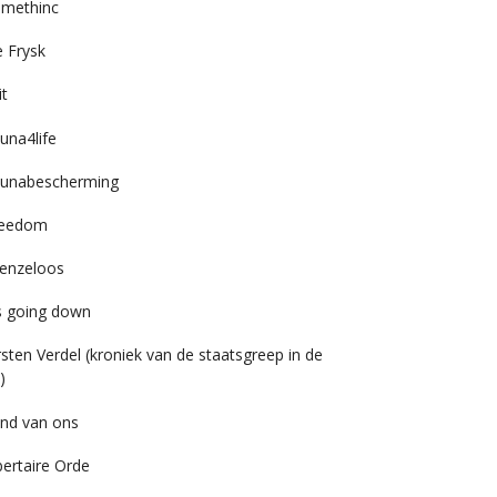
imethinc
 Frysk
it
una4life
unabescherming
reedom
enzeloos
’s going down
rsten Verdel (kroniek van de staatsgreep in de
)
nd van ons
bertaire Orde