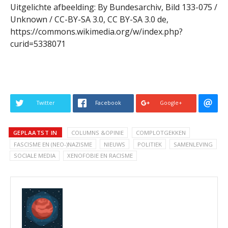
Uitgelichte afbeelding: By Bundesarchiv, Bild 133-075 /
Unknown / CC-BY-SA 3.0, CC BY-SA 3.0 de,
https://commons.wikimedia.org/w/index.php?
curid=5338071
Twitter
Facebook
Google+
GEPLAATST IN
COLUMNS &OPINIE
COMPLOTGEKKEN
FASCISME EN (NEO-)NAZISME
NIEUWS
POLITIEK
SAMENLEVING
SOCIALE MEDIA
XENOFOBIE EN RACISME