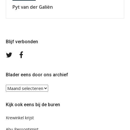
Pyt van der Galiën
Blijf verbonden
Volg
Volg
ons
ons
op
op
Twitter
Facebook
Blader eens door ons archief
Blader
eens
door
Kijk ook eens bij de buren
ons
archief
Krewinkel krijst
Abu Pessoptimist