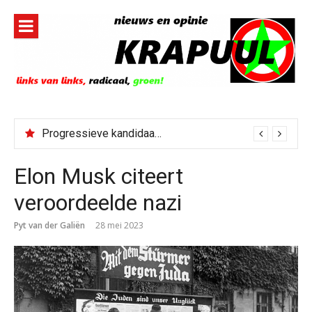
Naar
de
inhoud
springen
Progressieve kandidaat El-Sayed senaatskandidaat Michigan
Elon Musk citeert
veroordeelde nazi
Pyt van der Galiën
28 mei 2023