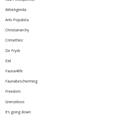
AktieAgenda
Anti-Populista
Christianarchy
Crimethinc
De Frysk
Exit
Fauna4life
Faunabescherming
Freedom
Grenzeloos
It’s going down