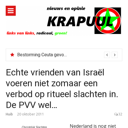
Naar
de
inhoud
springen
Bestorming Ceuta gevolg van op sociale media verspreide hoax?
Echte vrienden van Israël
voeren niet zomaar een
verbod op ritueel slachten in.
De PVV wel…
Huib
20 oktober 2011
32
Nederland is nog niet
Christelijk Slachten