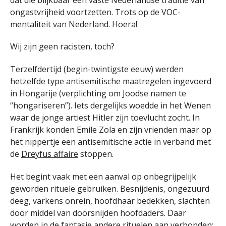
ongastvrijheid voortzetten. Trots op de VOC-
mentaliteit van Nederland. Hoera!
Wij zijn geen racisten, toch?
Terzelfdertijd (begin-twintigste eeuw) werden
hetzelfde type antisemitische maatregelen ingevoerd
in Hongarije (verplichting om Joodse namen te
“hongariseren”). Iets dergelijks woedde in het Wenen
waar de jonge artiest Hitler zijn toevlucht zocht. In
Frankrijk konden Emile Zola en zijn vrienden maar op
het nippertje een antisemitische actie in verband met
de
Dreyfus affaire
stoppen.
Het begint vaak met een aanval op onbegrijpelijk
geworden rituele gebruiken. Besnijdenis, ongezuurd
deeg, varkens onrein, hoofdhaar bedekken, slachten
door middel van doorsnijden hoofdaders. Daar
worden in de fantasie andere rituelen aan verbonden: