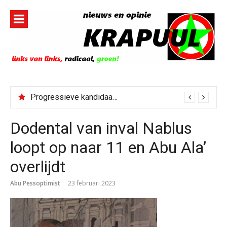
Naar
de
inhoud
springen
Progressieve kandidaat El-Sayed senaatskandidaat Michigan
Dodental van inval Nablus
loopt op naar 11 en Abu Ala’
overlijdt
Abu Pessoptimist
23 februari 2023