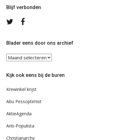
Blijf verbonden
Volg
Volg
ons
ons
op
op
Twitter
Facebook
Blader eens door ons archief
Blader
eens
door
Kijk ook eens bij de buren
ons
archief
Krewinkel krijst
Abu Pessoptimist
AktieAgenda
Anti-Populista
Christianarchy