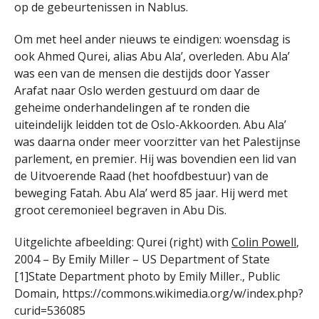
op de gebeurtenissen in Nablus.
Om met heel ander nieuws te eindigen: woensdag is
ook Ahmed Qurei, alias Abu Ala’, overleden. Abu Ala’
was een van de mensen die destijds door Yasser
Arafat naar Oslo werden gestuurd om daar de
geheime onderhandelingen af te ronden die
uiteindelijk leidden tot de Oslo-Akkoorden. Abu Ala’
was daarna onder meer voorzitter van het Palestijnse
parlement, en premier. Hij was bovendien een lid van
de Uitvoerende Raad (het hoofdbestuur) van de
beweging Fatah. Abu Ala’ werd 85 jaar. Hij werd met
groot ceremonieel begraven in Abu Dis.
Uitgelichte afbeelding: Qurei (right) with
Colin Powell
,
2004 – By Emily Miller – US Department of State
[1]State Department photo by Emily Miller., Public
Domain, https://commons.wikimedia.org/w/index.php?
curid=536085