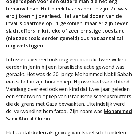
opgeroepen voor een oudere man die het erg
benauwd had. Het bleek haar vader te zijn. Ze was
erbij toen hij overleed. Het aantal doden van de
inval is daarmee op 11 gekomen, maar er zijn zeven
slachtoffers in kritieke of zeer ernstige toestand
(niet zes zoals eerder gemeld) dus het aantal zal
nog wel stijgen.
Intussen overleed ook nog een man die twee weken
eerder in Jenin bij een Israelische actie gewond was
geraakt. Het was de 30-jarige Mohammed Nabil Sabah
een schot in
zijn buik opliep.
Hij overleed vanochtend.
Vandaag overleed ook een kind dat twee jaar geleden
een schotwond opliep van Israelische scherpschutters
die de grens met Gaza bewaakten. Uiteindelijk werd
de verwonding hem fataal. Zijn naam was
Mohammed
Sami Abu al-Omrin
.
Het aantal doden als gevolg van Israelisch handelen