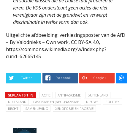
en sociale klassen die de Duitse taal proberen te
leren. De VDS ondersteunt geen acties die niet
verenigbaar zijn met de grondwet en verwerpt
discriminatie in welke vorm dan ook.
Uitgelichte afdbeelding: verkiezingsposter van de AfD
– By Valodnieks – Own work, CC BY-SA 4.0,
https://commons.wikimedia.org/w/index.php?
curid=62665145
Twitter
Facebook
Google+
GEPLAATST IN
ACTIE
ANTIFASCISME
BUITENLAND
DUITSLAND
FASCISME EN (NEO-)NAZISME
NIEUWS
POLITIEK
RECHT
SAMENLEVING
XENOFOBIE EN RACISME