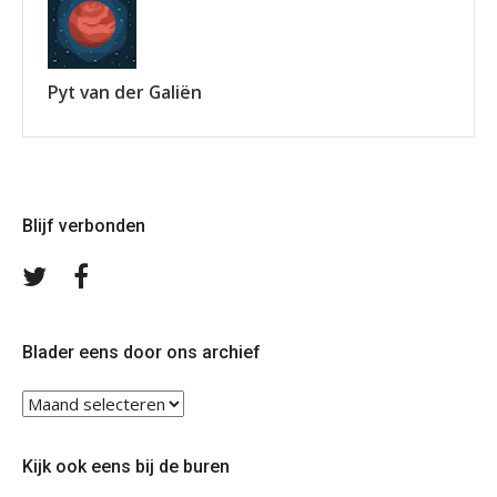
Pyt van der Galiën
Blijf verbonden
Volg
Volg
ons
ons
op
op
Twitter
Facebook
Blader eens door ons archief
Blader
eens
door
Kijk ook eens bij de buren
ons
archief