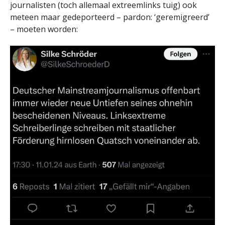
journalisten (toch allemaal extreemlinks tuig) ook
meteen maar gedeporteerd – pardon: ‘geremigreerd’
– moeten worden: