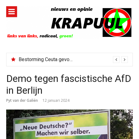
Naar
de
inhoud
springen
Bestorming Ceuta gevolg van op sociale media verspreide hoax?
Demo tegen fascistische AfD
in Berlijn
Pyt van der Galiën
12 januari 2024