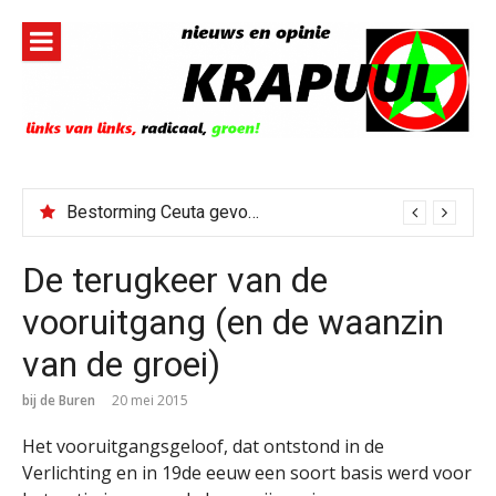
Naar
de
inhoud
springen
Bestorming Ceuta gevolg van op sociale media verspreide hoax?
De terugkeer van de
vooruitgang (en de waanzin
van de groei)
bij de Buren
20 mei 2015
Het vooruitgangsgeloof, dat ontstond in de
Verlichting en in 19de eeuw een soort basis werd voor