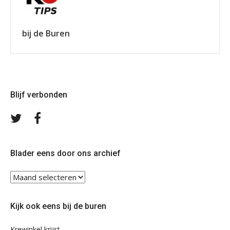
bij de Buren
Blijf verbonden
Volg
Volg
ons
ons
op
op
Twitter
Facebook
Blader eens door ons archief
Blader
eens
door
Kijk ook eens bij de buren
ons
archief
Krewinkel krijst