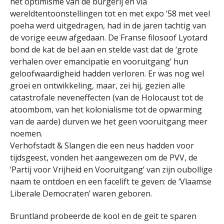
het optimisme van de burgerij en via
wereldtentoonstellingen tot en met expo ‘58 met veel
poeha werd uitgedragen, had in de jaren tachtig van
de vorige eeuw afgedaan. De Franse filosoof Lyotard
bond de kat de bel aan en stelde vast dat de ‘grote
verhalen over emancipatie en vooruitgang’ hun
geloofwaardigheid hadden verloren. Er was nog wel
groei en ontwikkeling, maar, zei hij, gezien alle
catastrofale neveneffecten (van de Holocaust tot de
atoombom, van het kolonialisme tot de opwarming
van de aarde) durven we het geen vooruitgang meer
noemen.
Verhofstadt & Slangen die een neus hadden voor
tijdsgeest, vonden het aangewezen om de PVV, de
‘Partij voor Vrijheid en Vooruitgang’ van zijn oubollige
naam te ontdoen en een facelift te geven: de ‘Vlaamse
Liberale Democraten’ waren geboren.
Bruntland probeerde de kool en de geit te sparen