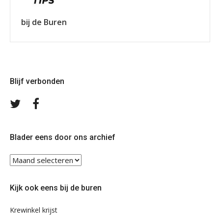
bij de Buren
Blijf verbonden
Volg
Volg
ons
ons
op
op
Twitter
Facebook
Blader eens door ons archief
Blader
eens
door
Kijk ook eens bij de buren
ons
archief
Krewinkel krijst