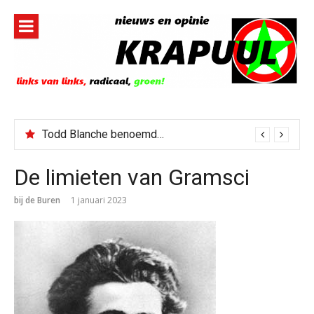
Naar
de
inhoud
springen
Todd Blanche benoemd tot Attorney General
De limieten van Gramsci
bij de Buren
1 januari 2023