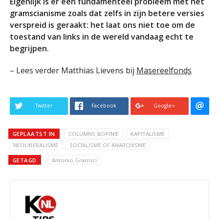
Eigenlijk is er een fundamenteel probleem met het
gramscianisme zoals dat zelfs in zijn betere versies
verspreid is geraakt: het laat ons niet toe om de
toestand van links in de wereld vandaag echt te
begrijpen.
– Lees verder Matthias Lievens bij
Masereelfonds
Twitter
Facebook
Google+
GEPLAATST IN
COLUMNS &OPINIE
KAPITALISME
NEOLIBERALISME
SOCIALISME OF ANARCHISME
GETAGD
Antonio Gramsci