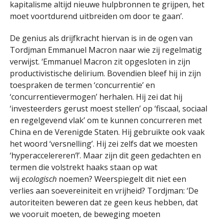
kapitalisme altijd nieuwe hulpbronnen te grijpen, het
moet voortdurend uitbreiden om door te gaan’.
De genius als drijfkracht hiervan is in de ogen van
Tordjman Emmanuel Macron naar wie zij regelmatig
verwijst. ‘Emmanuel Macron zit opgesloten in zijn
productivistische delirium. Bovendien bleef hij in zijn
toespraken de termen ‘concurrentie’ en
‘concurrentievermogen’ herhalen. Hij zei dat hij
‘investeerders gerust moest stellen’ op ‘fiscaal, sociaal
en regelgevend vlak’ om te kunnen concurreren met
China en de Verenigde Staten. Hij gebruikte ook vaak
het woord ‘versnelling’. Hij zei zelfs dat we moesten
‘hyperaccelereren’!’. Maar zijn dit geen gedachten en
termen die volstrekt haaks staan op wat
wij
ecologisch
noemen? Weerspiegelt dit niet een
verlies aan soevereiniteit en vrijheid? Tordjman: ‘De
autoriteiten beweren dat ze geen keus hebben, dat
we vooruit moeten, de beweging moeten