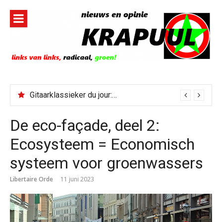
Naar
de
inhoud
springen
Soulklassieker du jour: I Wish It Would Rain
De eco-façade, deel 2:
Ecosysteem = Economisch
systeem voor groenwassers
Libertaire Orde
11 juni 2023