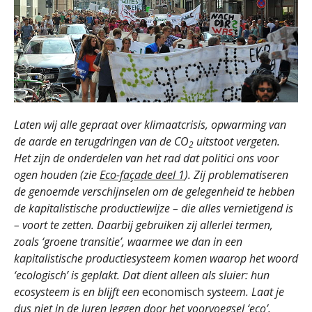
Laten wij alle gepraat over klimaatcrisis, opwarming van
de aarde en terugdringen van de CO
uitstoot vergeten.
2
Het zijn de onderdelen van het rad dat politici ons voor
ogen houden (zie
Eco-façade deel 1
). Zij problematiseren
de genoemde verschijnselen om de gelegenheid te hebben
de kapitalistische productiewijze – die alles vernietigend is
– voort te zetten. Daarbij gebruiken zij allerlei termen,
zoals ‘groene transitie’, waarmee we dan in een
kapitalistische productiesysteem komen waarop het woord
‘ecologisch’ is geplakt. Dat dient alleen als sluier: hun
ecosysteem is en blijft een
economisch
systeem. Laat je
dus niet in de luren leggen door het voorvoegsel ‘eco’.