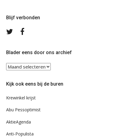
Blijf verbonden
Volg
Volg
ons
ons
op
op
Twitter
Facebook
Blader eens door ons archief
Blader
eens
door
Kijk ook eens bij de buren
ons
archief
Krewinkel krijst
Abu Pessoptimist
AktieAgenda
Anti-Populista