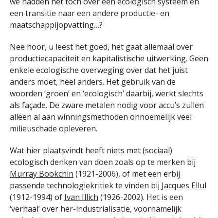
we hadden het toch over een ecologisch systeem en
een transitie naar een andere productie- en
maatschappijopvatting…?
Nee hoor, u leest het goed, het gaat allemaal over
productiecapaciteit en kapitalistische uitwerking. Geen
enkele ecologische overweging over dat het juist
anders moet, heel anders. Het gebruik van de
woorden ‘groen’ en ‘ecologisch’ daarbij, werkt slechts
als façade. De zware metalen nodig voor accu’s zullen
alleen al aan winningsmethoden onnoemelijk veel
milieuschade opleveren.
Wat hier plaatsvindt heeft niets met (sociaal)
ecologisch denken van doen zoals op te merken bij
Murray Bookchin
(1921-2006), of met een erbij
passende technologiekritiek te vinden bij
Jacques Ellul
(1912-1994) of
Ivan Illich
(1926-2002). Het is een
‘verhaal’ over her-industrialisatie, voornamelijk