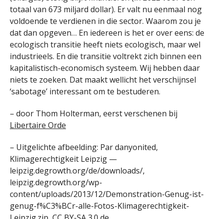
totaal van 673 miljard dollar). Er valt nu eenmaal nog
voldoende te verdienen in die sector. Waarom zou je
dat dan opgeven… En iedereen is het er over eens: de
ecologisch transitie heeft niets ecologisch, maar wel
industrieels. En die transitie voltrekt zich binnen een
kapitalistisch-economisch systeem. Wij hebben daar
niets te zoeken. Dat maakt wellicht het verschijnsel
‘sabotage’ interessant om te bestuderen.
– door Thom Holterman, eerst verschenen bij
Libertaire Orde
– Uitgelichte afbeelding: Par danyonited,
Klimagerechtigkeit Leipzig —
leipzig.degrowth.org/de/downloads/,
leipzig.degrowth.org/wp-
content/uploads/2013/12/Demonstration-Genug-ist-
genug-f%C3%BCr-alle-Fotos-Klimagerechtigkeit-
Leipzig.zip, CC BY-SA 3.0 de,