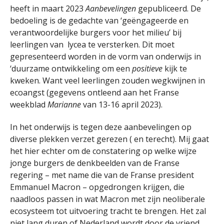
heeft in maart 2023
Aanbevelingen
gepubliceerd. De
bedoeling is de gedachte van ‘geëngageerde en
verantwoordelijke burgers voor het milieu’ bij
leerlingen van lycea te versterken. Dit moet
gepresenteerd worden in de vorm van onderwijs in
‘duurzame ontwikkeling om een
positieve
kijk te
kweken. Want veel leerlingen zouden wegkwijnen in
ecoangst (gegevens ontleend aan het Franse
weekblad
Marianne
van 13-16 april 2023).
In het onderwijs is tegen deze aanbevelingen op
diverse plekken verzet gerezen ( en terecht). Mij gaat
het hier echter om de constatering op welke wijze
jonge burgers de denkbeelden van de Franse
regering – met name die van de Franse president
Emmanuel Macron – opgedrongen krijgen, die
naadloos passen in wat Macron met zijn neoliberale
ecosysteem tot uitvoering tracht te brengen. Het zal
niet lang duren of Nederland wordt door de vriend