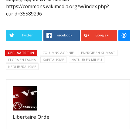
https://commons.wikimedia.org/w/index.php?
curid=35589296
Twitter
Facebook
Google+
GEPLAATST IN
COLUMNS &OPINIE
ENERGIE EN KLIMAAT
FLORA EN FAUNA
KAPITALISME
NATUUR EN MILIEU
NEOLIBERALISME
Libertaire Orde