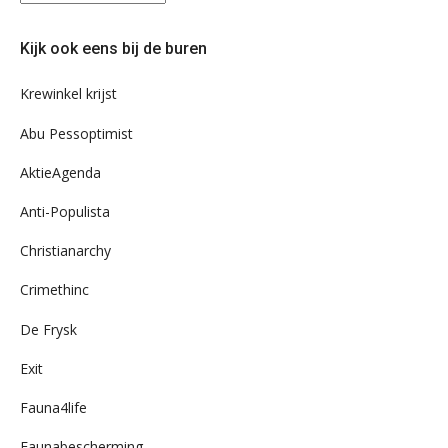
eens
door
Kijk ook eens bij de buren
ons
archief
Krewinkel krijst
Abu Pessoptimist
AktieAgenda
Anti-Populista
Christianarchy
Crimethinc
De Frysk
Exit
Fauna4life
Faunabescherming