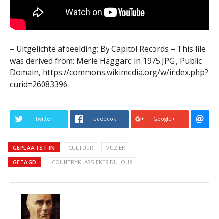
– Uitgelichte afbeelding: By Capitol Records – This file
was derived from: Merle Haggard in 1975.JPG:, Public
Domain, https://commons.wikimedia.org/w/index.php?
curid=26083396
Twitter
Facebook
Google+
GEPLAATST IN
CULTUUR
MUZIEK
GETAGD
COUNTRYKLASSIEKER DU JOUR