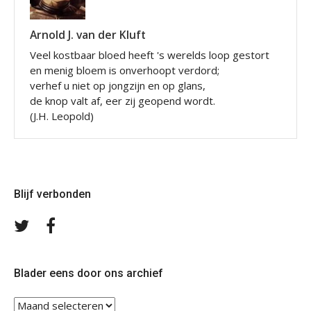
Arnold J. van der Kluft
Veel kostbaar bloed heeft 's werelds loop gestort
en menig bloem is onverhoopt verdord;
verhef u niet op jongzijn en op glans,
de knop valt af, eer zij geopend wordt.
(J.H. Leopold)
Blijf verbonden
Volg
Volg
ons
ons
op
op
Twitter
Facebook
Blader eens door ons archief
Blader