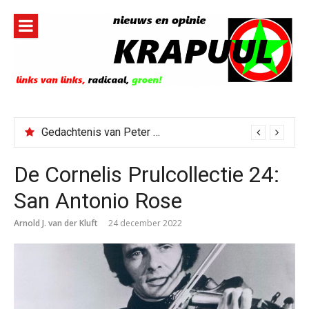
Naar
de
inhoud
springen
Gedachtenis van Peter Faber
De Cornelis Prulcollectie 24:
San Antonio Rose
Arnold J. van der Kluft
24 december 2022