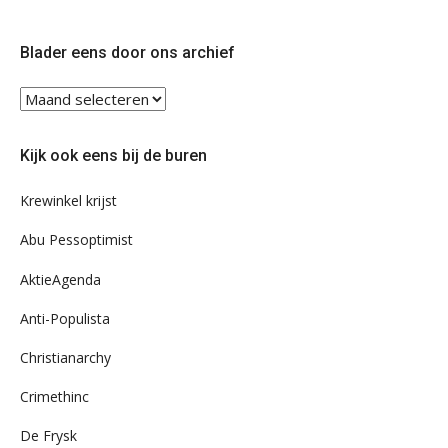
op
op
Twitter
Facebook
Blader eens door ons archief
Blader
eens
door
Kijk ook eens bij de buren
ons
archief
Krewinkel krijst
Abu Pessoptimist
AktieAgenda
Anti-Populista
Christianarchy
Crimethinc
De Frysk