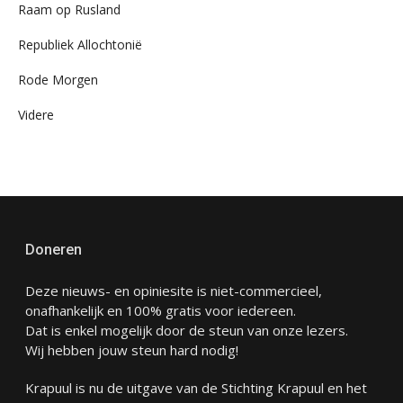
Raam op Rusland
Republiek Allochtonië
Rode Morgen
Videre
Doneren
Deze nieuws- en opiniesite is niet-commercieel,
onafhankelijk en 100% gratis voor iedereen.
Dat is enkel mogelijk door de steun van onze lezers.
Wij hebben jouw steun hard nodig!
Krapuul is nu de uitgave van de Stichting Krapuul en het