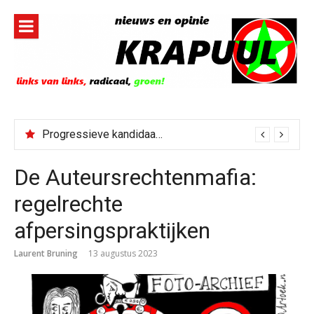
Naar
de
inhoud
springen
Progressieve kandidaat El-Sayed senaatskandidaat Michigan
De Auteursrechtenmafia:
regelrechte
afpersingspraktijken
Laurent Bruning
13 augustus 2023