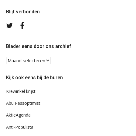
Blijf verbonden
Volg
Volg
ons
ons
op
op
Twitter
Facebook
Blader eens door ons archief
Blader
eens
door
Kijk ook eens bij de buren
ons
archief
Krewinkel krijst
Abu Pessoptimist
AktieAgenda
Anti-Populista