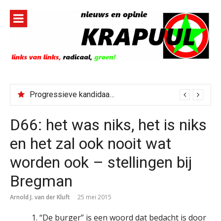
Naar
de
inhoud
springen
Progressieve kandidaat El-Sayed senaatskandidaat Michigan
D66: het was niks, het is niks
en het zal ook nooit wat
worden ook – stellingen bij
Bregman
Arnold J. van der Kluft
25 mei 2015
“De burger” is een woord dat bedacht is door