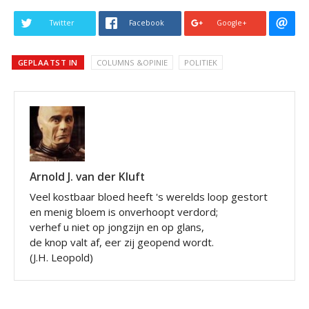
Twitter
Facebook
Google+
GEPLAATST IN
COLUMNS &OPINIE
POLITIEK
Arnold J. van der Kluft
Veel kostbaar bloed heeft 's werelds loop gestort
en menig bloem is onverhoopt verdord;
verhef u niet op jongzijn en op glans,
de knop valt af, eer zij geopend wordt.
(J.H. Leopold)