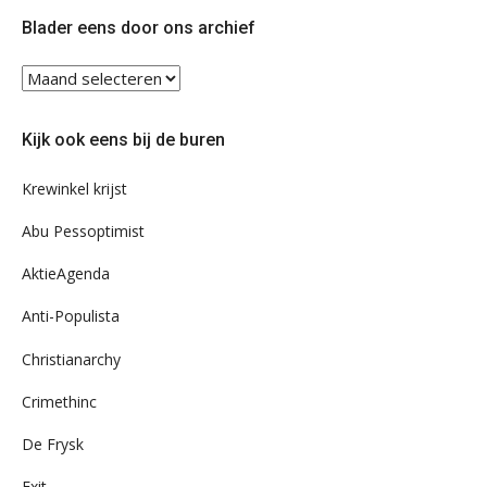
Twitter
Facebook
Blader eens door ons archief
Blader
eens
door
Kijk ook eens bij de buren
ons
archief
Krewinkel krijst
Abu Pessoptimist
AktieAgenda
Anti-Populista
Christianarchy
Crimethinc
De Frysk
Exit