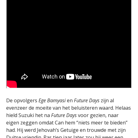
De opvolgers
Ege Bamyasi
en
Future Days
zijn al
evenzeer de moeite van het beluisteren waard. Helaas
hield Suzuki het na
Future Days
voor gezien, naar
eigen zeggen omdat Can hem “niets meer te bieden”
had. Hij werd Jehovah’s Getuige en trouwde met zijn
Duitse vriendin. Pas tien jaar later zou hij weer een