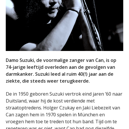
Damo Suzuki, de voormalige zanger van Can, is op
74-jarige leeftijd overleden aan de gevolgen van
darmkanker. Suzuki leed al ruim 40(!) jaar aan de
ziekte, die steeds weer terugkeerde.
De in 1950 geboren Suzuki vertrok eind jaren ’60 naar
Duitsland, waar hij de kost verdiende met
straatoptredens. Holger Czukay en Jaki Liebezeit van
Can zagen hem in 1970 spelen in München en
vroegen hem toe te treden tot hun band. Tijd om te
repeteren was er niet, want Can had nog diezelfde