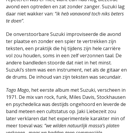
avond een optreden en zat zonder zanger. Suzuki lag
daar niet wakker van:
“ik heb vanavond toch niks beters
te doen”
.
De onverstoorbare Suzuki improviseerde die avond
ter plaatse en zonder een spier te vertrekken zijn
teksten, een praktijk die hij tijdens zijn hele carrière
vol zou houden, soms in een zelf verzonnen taal. De
andere bandleden stoorde dat niet in het minst.
Suzuki’s stem was een instrument, net als de gitaar en
de drums. De inhoud van zijn teksten was secundair.
Tago Mago
, het eerste album met Suzuki, verscheen in
1971. De mix van rock, funk, Miles Davis, Stockhausen
en psychedelica was destijds ongehoord en leverde de
band meteen een cultstatus op. Jaki Liebezeit zou
later verklaren dat het experimentele karakter min of
meer toeval was:
“we wilden natuurlijk massa’s platen
verkopen…maar we hadden geen commerciële