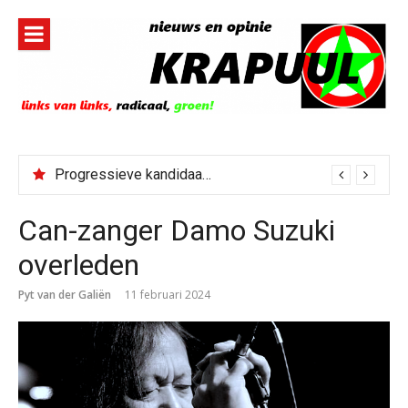
Naar
de
inhoud
springen
Progressieve kandidaat El-Sayed senaatskandidaat Michigan
Can-zanger Damo Suzuki
overleden
Pyt van der Galiën
11 februari 2024