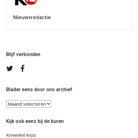
Nieuwsredactie
Blijf verbonden
Volg
Volg
ons
ons
op
op
Twitter
Facebook
Blader eens door ons archief
Blader
eens
door
Kijk ook eens bij de buren
ons
archief
Krewinkel krijst