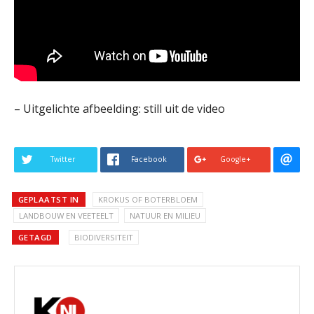
– Uitgelichte afbeelding: still uit de video
Twitter
Facebook
Google+
GEPLAATST IN
KROKUS OF BOTERBLOEM
LANDBOUW EN VEETEELT
NATUUR EN MILIEU
GETAGD
BIODIVERSITEIT