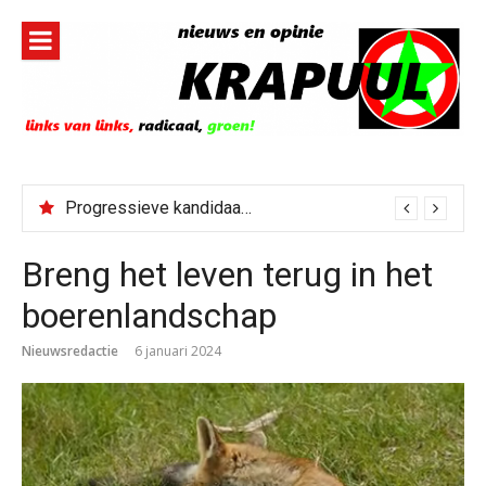
Naar
de
inhoud
springen
Progressieve kandidaat El-Sayed senaatskandidaat Michigan
Breng het leven terug in het
boerenlandschap
Nieuwsredactie
6 januari 2024